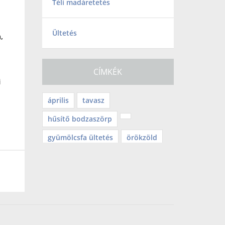
Téli madáretetés
Ültetés
,
CÍMKÉK
i
április
tavasz
hűsítő bodzaszörp
gyümölcsfa ültetés
örökzöld
mérgező növény
balkongyümölcs
Tv2
befőzés
lekvár
mediterrán
teleltetés
halloween