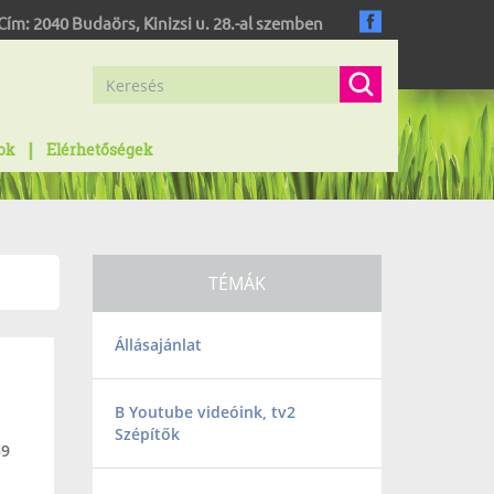
Cím:
2040
Budaörs
,
Kinizsi u. 28.-al szemben
ok
Elérhetőségek
TÉMÁK
Állásajánlat
B Youtube videóink, tv2
Szépítők
39