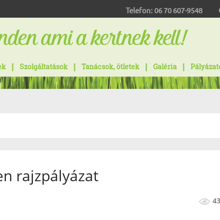
Telefon:
06 70 607-9548
ek
Szolgáltatások
Tanácsok, ötletek
Galéria
Pályázat
n rajzpályázat
4