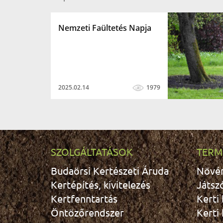
Nemzeti Faültetés Napja
2025.02.14
1979
SZOLGÁLTATÁSOK
TERM
Budaörsi Kertészeti Áruda
Növé
Kertépítés, kivitelezés
Játsz
Kertfenntartás
Kerti
Öntözőrendszer
Kerti