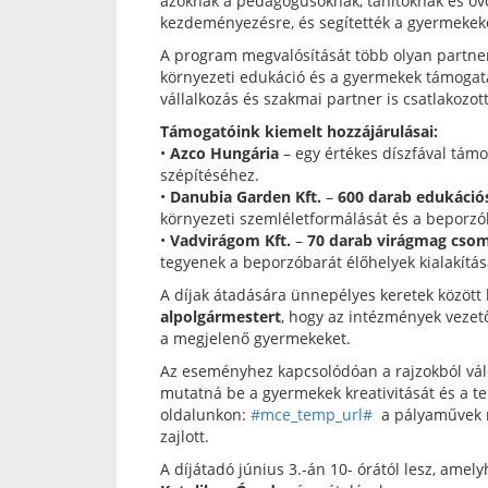
azoknak a pedagógusoknak, tanítóknak és óvo
kezdeményezésre, és segítették a gyermekeke
A program megvalósítását több olyan partner 
környezeti edukáció és a gyermekek támoga
vállalkozás és szakmai partner is csatlakozott
Támogatóink kiemelt hozzájárulásai:
•
Azco Hungária
– egy értékes díszfával tám
szépítéséhez.
•
Danubia Garden Kft.
–
600 darab edukáci
környezeti szemléletformálását és a beporz
•
Vadvirágom Kft.
–
70 darab virágmag cso
tegyenek a beporzóbarát élőhelyek kialakítás
A díjak átadására ünnepélyes keretek között k
alpolgármestert
, hogy az intézmények vezető
a megjelenő gyermekeket.
Az eseményhez kapcsolódóan a rajzokból válog
mutatná be a gyermekek kreativitását és a t
oldalunkon:
#mce_temp_url#
a pályaművek má
zajlott.
A díjátadó június 3.-án 10- órától lesz, am