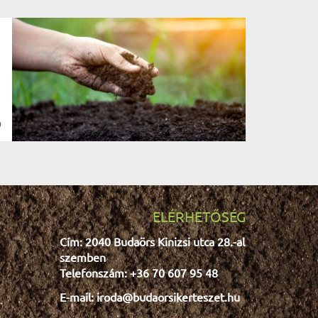
tök faragás
Minden egynyárira 30%
Leanderekre 20%
faapríték
grincsfa
karácsony
gyökeres fenyőfa
szimbólum
9
ősz
halottak napja
Mindenszentek
gyep
díszkavics
permetezés
tél
ELÉRHETŐSÉG
virághagyma
gyümölcsfa
Cím: 2040 Budaörs Kinizsi utca 28.-al
virágvásár
krizantém
szemben
fűszernövény
gyógynövény
Telefonszám: +36 70 607 95 48
pozsgás
kaktusz
akció
E-mail: iroda@budaorsikerteszet.hu