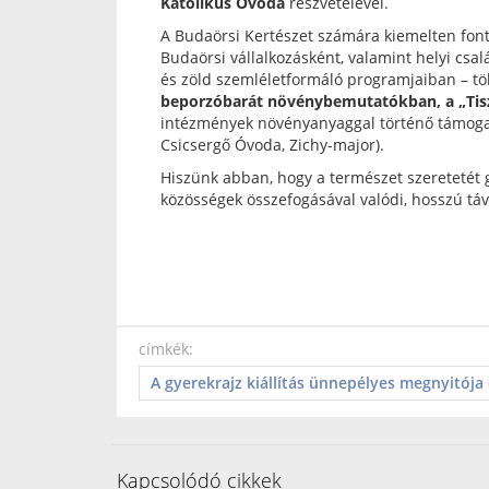
Katolikus Óvoda
részvételével.
A Budaörsi Kertészet számára kiemelten font
Budaörsi vállalkozásként, valamint helyi csa
és zöld szemléletformáló programjaiban – tö
beporzóbarát növénybemutatókban, a „Tis
intézmények növényanyaggal történő támogatá
Csicsergő Óvoda, Zichy-major).
Hiszünk abban, hogy a természet szeretetét
közösségek összefogásával valódi, hosszú táv
címkék:
A gyerekrajz kiállítás ünnepélyes megnyitója é
Kapcsolódó cikkek