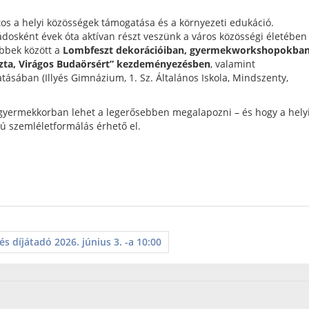
os a helyi közösségek támogatása és a környezeti edukáció.
ládosként évek óta aktívan részt veszünk a város közösségi életében
bbek között a
Lombfeszt dekorációiban, gyermekworkshopokban
zta, Virágos Budaörsért” kezdeményezésben
, valamint
sában (Illyés Gimnázium, 1. Sz. Általános Iskola, Mindszenty,
 gyermekkorban lehet a legerősebben megalapozni – és hogy a hely
ú szemléletformálás érhető el.
s díjátadó 2026. június 3. -a 10:00