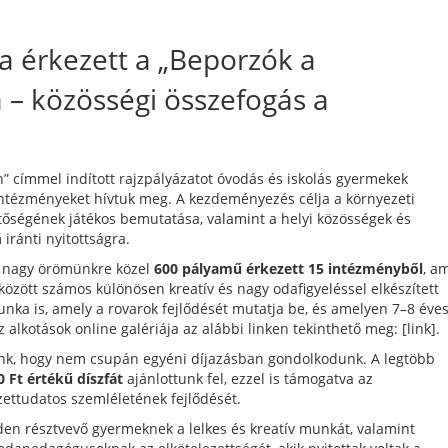
a érkezett a „Beporzók a
 – közösségi összefogás a
” címmel indított rajzpályázatot óvodás és iskolás gyermekek
intézményeket hívtuk meg. A kezdeményezés célja a környezeti
tőségének játékos bemutatása, valamint a helyi közösségek és
ránti nyitottságra.
: nagy örömünkre közel
600 pályamű érkezett 15 intézményből
, a
között számos különösen kreatív és nagy odafigyeléssel elkészített
unka is, amely a rovarok fejlődését mutatja be, és amelyen 7–8 éve
alkotások online galériája az alábbi linken tekinthető meg: [link].
ünk, hogy nem csupán egyéni díjazásban gondolkodunk. A legtöbb
0 Ft értékű díszfát
ajánlottunk fel, ezzel is támogatva az
zettudatos szemléletének fejlődését.
en résztvevő gyermeknek a lelkes és kreatív munkát, valamint