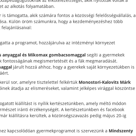
dapedagógusoknak az elkötelezettségét, akik nyitottak voltak a
t az alkotás folyamatában.
is támogatta, akik számára fontos a közösségi felelősségvállalás, a
tása. Külön öröm számunkra, hogy a kezdeményezéshez több
 felajánlásaival:
ogatta a programot, hozzájárulva az intézményi környezet
ós anyaggal és Mikomax gombacsomaggal
segíti a gyermekek
ók fontosságának megismertetését és a fák megmaradását.
maggal
járult hozzá ahhoz, hogy a gyerekek saját környezetükben is
áért.
erül sor, amelyre tisztelettel felkértük
Monostori-Kalovits Márk
inek átadja az elismeréseket, valamint jelképes virággal köszöntse
atott kiállítást is nyílik kertészetünkben, amely méltó módon
ermészet iránti érzékenységét. A kertészetünkben és facebook
r kiállításra kerültek, a közönségszavazás pedig május 20-ig
elyhez kapcsolódóan gyermekprogramot is szervezünk a
Mindszenty