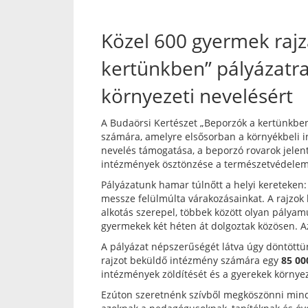
Közel 600 gyermek rajz
kertünkben” pályázatra
környezeti nevelésért
A Budaörsi Kertészet „Beporzók a kertünkben
számára, amelyre elsősorban a környékbeli 
nevelés támogatása, a beporzó rovarok jelen
intézmények ösztönzése a természetvédelem i
Pályázatunk hamar túlnőtt a helyi kereteken
messze felülmúlta várakozásainkat. A rajzok 
alkotás szerepel, többek között olyan pályam
gyermekek két héten át dolgoztak közösen. Az 
A pályázat népszerűségét látva úgy döntött
rajzot beküldő intézmény számára egy
85 00
intézmények zöldítését és a gyerekek környe
Ezúton szeretnénk szívből megköszönni mind