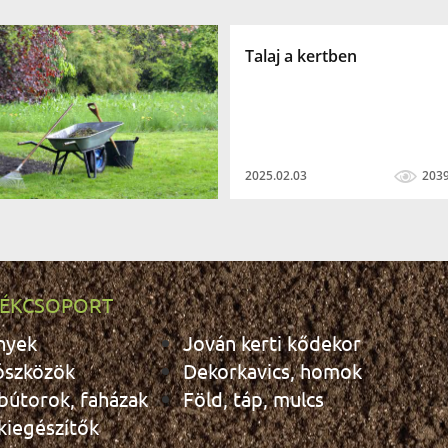
Talaj a kertben
2025.02.03
203
ÉKCSOPORT
nyek
Jován kerti kődekor
ószközök
Dekorkavics, homok
 bútorok, faházak
Föld, táp, mulcs
 kiegészítők