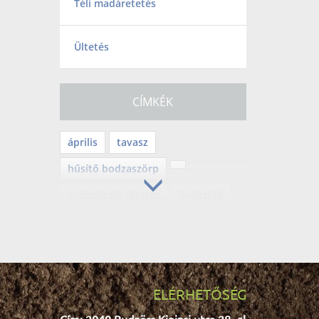
Téli madáretetés
Ültetés
CÍMKÉK
április
tavasz
hűsítő bodzaszörp
gyümölcsfa ültetés
örökzöld
mérgező növény
balkongyümölcs
Tv2
befőzés
lekvár
mediterrán
ELÉRHETŐSÉG
teleltetés
halloween