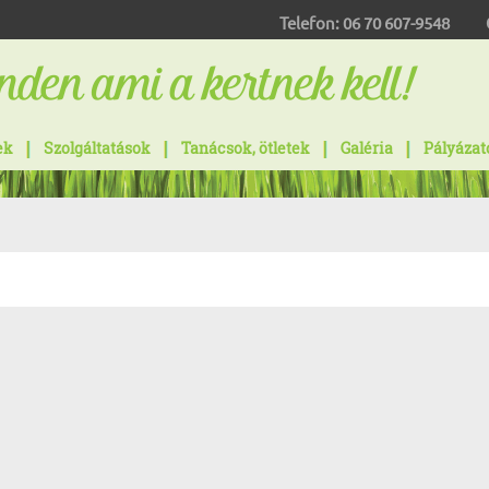
Telefon:
06 70 607-9548
ek
Szolgáltatások
Tanácsok, ötletek
Galéria
Pályázat