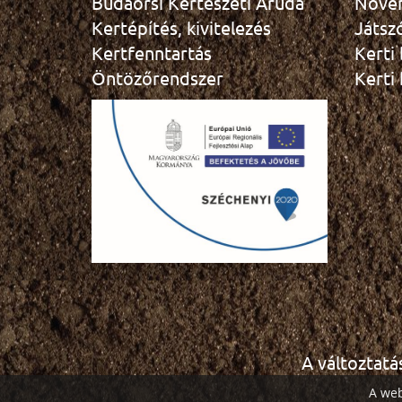
Budaörsi Kertészeti Áruda
Növé
Kertépítés, kivitelezés
Játsz
Kertfenntartás
Kerti
Öntözőrendszer
Kerti
A változtatá
A web