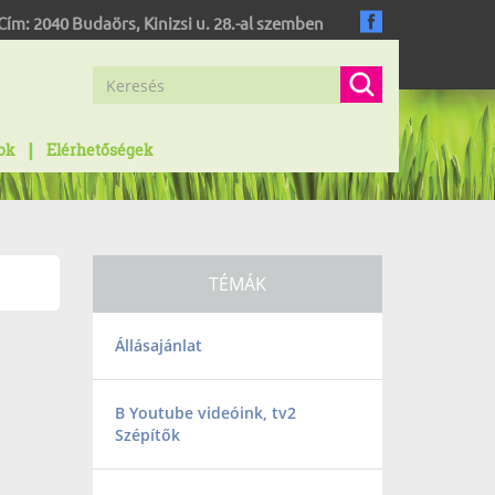
Cím:
2040
Budaörs
,
Kinizsi u. 28.-al szemben
ok
Elérhetőségek
TÉMÁK
Állásajánlat
B Youtube videóink, tv2
Szépítők