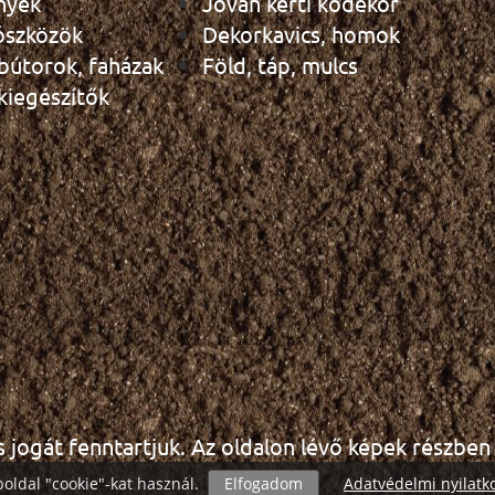
nyek
Jován kerti kődekor
ószközök
Dekorkavics, homok
 bútorok, faházak
Föld, táp, mulcs
 kiegészítők
s jogát fenntartjuk. Az oldalon lévő képek részben i
oldal "cookie"-kat használ.
Elfogadom
Adatvédelmi nyilatk