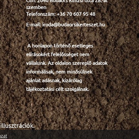
Cím: 2040 Budaörs Kinizsi utca 28.-al
tök faragás
szemben
Telefonszám: +36 70 607 95 48
Minden egynyárira 30%
E-mail: iroda@budaorsikerteszet.hu
Leanderekre 20%
faapríték
grincsfa
karácsony
A honlapon történő esetleges
gyökeres fenyőfa
szimbólum
e
lír
ásokért felelősséget nem
ősz
halottak napja
vállalunk. Az oldalon szereplő adatok
informálisak, nem minősülnek
Mindenszentek
gyep
ajánlat adásnak, kizárólag
díszkavics
permetezés
tél
tájékoztatási célt szolgálnak.
virághagyma
gyümölcsfa
virágvásár
krizantém
fűszernövény
gyógynövény
llusztrációk.
pozsgás
kaktusz
akció
ozat