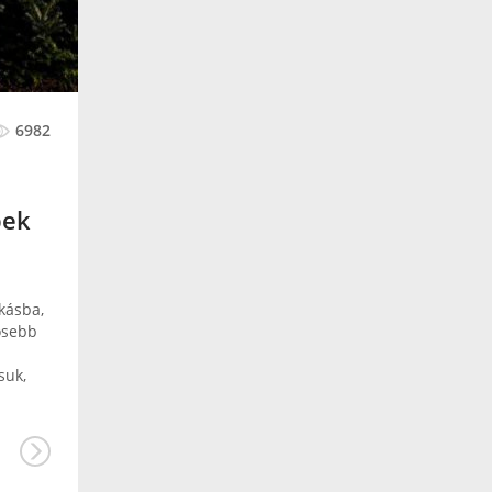
6982
pek
akásba,
vösebb
suk,