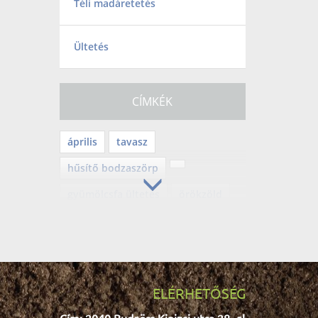
Téli madáretetés
Ültetés
CÍMKÉK
április
tavasz
hűsítő bodzaszörp
gyümölcsfa ültetés
örökzöld
mérgező növény
balkongyümölcs
Tv2
befőzés
lekvár
mediterrán
ELÉRHETŐSÉG
teleltetés
halloween