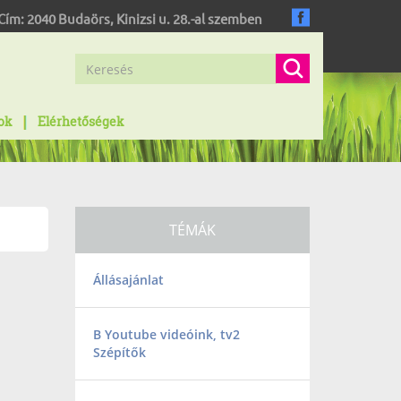
Cím:
2040
Budaörs
,
Kinizsi u. 28.-al szemben
ok
Elérhetőségek
TÉMÁK
Állásajánlat
B Youtube videóink, tv2
Szépítők