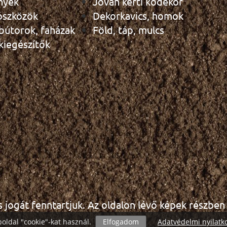
nyek
Jován kerti kődekor
ószközök
Dekorkavics, homok
 bútorok, faházak
Föld, táp, mulcs
 kiegészítők
s jogát fenntartjuk. Az oldalon lévő képek részben i
oldal "cookie"-kat használ.
Elfogadom
Adatvédelmi nyilatk