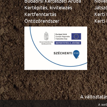
Budaörsi Kertészeti Áruda
Növé
Kertépítés, kivitelezés
Játsz
Kertfenntartás
Kerti
Öntözőrendszer
Kerti
A változtatá
A web