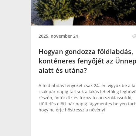
2025. november 24
Hogyan gondozza földlabdás,
konténeres fenyőjét az Ünne
alatt és utána?
A földlabdás fenyőket csak 24.-én vigyük be a l
csak pár napig tartsuk a lakás lehetőleg leghű
részén, öntözzük és fokozatosan szoktassuk ki,
kiültetés előtt pár napig fagymentes helyen tart
hogy ne érje hőstressz a növényt.