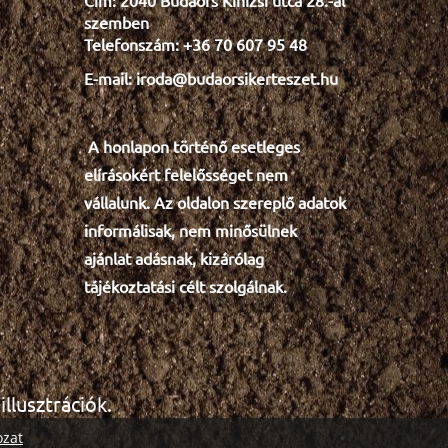
Cím: 2040 Budaörs Kinizsi utca 28.-al
tök faragás
szemben
Telefonszám: +36 70 607 95 48
Minden egynyárira 30%
E-mail: iroda@budaorsikerteszet.hu
Leanderekre 20%
faapríték
grincsfa
karácsony
A honlapon történő esetleges
gyökeres fenyőfa
szimbólum
e
lír
ásokért felelősséget nem
ősz
halottak napja
vállalunk. Az oldalon szereplő adatok
informálisak, nem minősülnek
Mindenszentek
gyep
ajánlat adásnak, kizárólag
díszkavics
permetezés
tél
tájékoztatási célt szolgálnak.
virághagyma
gyümölcsfa
virágvásár
krizantém
fűszernövény
gyógynövény
llusztrációk.
pozsgás
kaktusz
akció
ozat