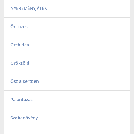
NYEREMÉNYJÁTÉK
Öntözés
Orchidea
Örökzöld
Ősz a kertben
Palántázás
Szobanövény