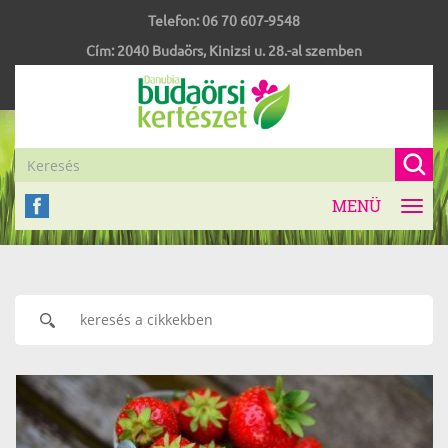
Telefon:
06 70 607-9548
Cím:
2040
Budaörs
,
Kinizsi u. 28.-al szemben
MENÜ
Toggl
navig