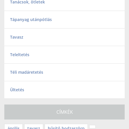
Tanácsok, ötletek
Tápanyag utánpótlás
Tavasz
Teleltetés
Téli madáretetés
Ültetés
CÍMKÉK
április
tavasz
hűsítő bodzaszörp