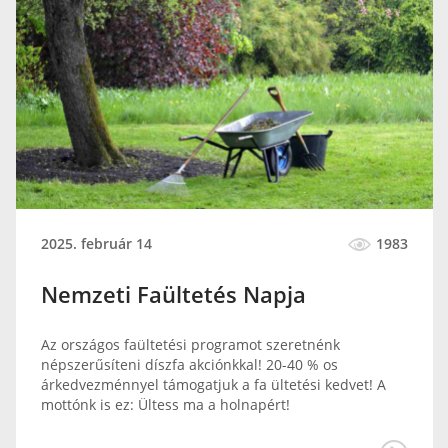
2025. február 14
1983
Nemzeti Faültetés Napja
Az országos faültetési programot szeretnénk
népszerűsíteni díszfa akciónkkal! 20-40 % os
árkedvezménnyel támogatjuk a fa ültetési kedvet! A
mottónk is ez: Ültess ma a holnapért!