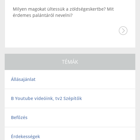
Milyen magokat ültessük a zöldségeskertbe? Mit
érdemes palántáról nevelni?
TÉMÁK
Állásajánlat
B Youtube videóink, tv2 Szépítők
Befőzés
Érdekességek