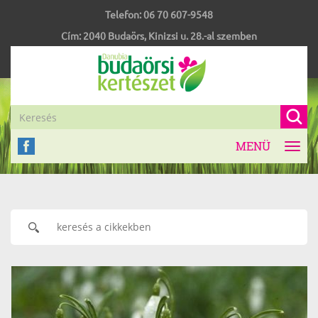
Telefon:
06 70 607-9548
Cím:
2040
Budaörs
,
Kinizsi u. 28.-al szemben
MENÜ
Toggl
navig