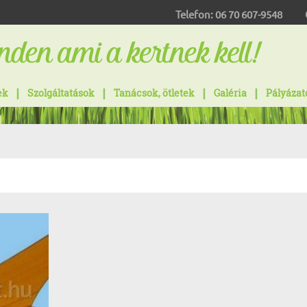
Telefon:
06 70 607-9548
ek
Szolgáltatások
Tanácsok, ötletek
Galéria
Pályázat