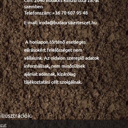
Cím: 2040 Budaörs Kinizsi utca 28.-al
tök faragás
szemben
Telefonszám: +36 70 607 95 48
Minden egynyárira 30%
E-mail: iroda@budaorsikerteszet.hu
Leanderekre 20%
faapríték
grincsfa
karácsony
A honlapon történő esetleges
gyökeres fenyőfa
szimbólum
e
lír
ásokért felelősséget nem
ősz
halottak napja
vállalunk. Az oldalon szereplő adatok
informálisak, nem minősülnek
Mindenszentek
gyep
ajánlat adásnak, kizárólag
díszkavics
permetezés
tél
tájékoztatási célt szolgálnak.
virághagyma
gyümölcsfa
virágvásár
krizantém
fűszernövény
gyógynövény
llusztrációk.
pozsgás
kaktusz
akció
ozat