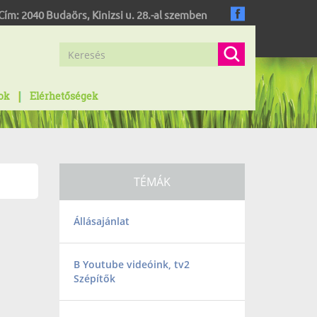
Cím:
2040
Budaörs
,
Kinizsi u. 28.-al szemben
ok
Elérhetőségek
TÉMÁK
Állásajánlat
B Youtube videóink, tv2
Szépítők