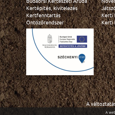
Budaörsi Kertészeti Áruda
Növé
Kertépítés, kivitelezés
Játsz
Kertfenntartás
Kerti
Öntözőrendszer
Kerti
A változtatá
A web