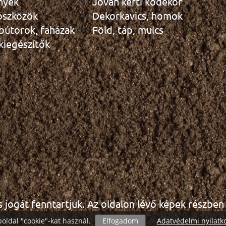
nyek
Jován kerti kődekor
ószközök
Dekorkavics, homok
 bútorok, faházak
Föld, táp, mulcs
 kiegészítők
s jogát fenntartjuk. Az oldalon lévő képek részben i
oldal "cookie"-kat használ.
Elfogadom
Adatvédelmi nyilatk