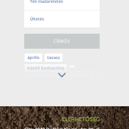
Téli madáretetés
Ültetés
CÍMKÉK
április
tavasz
hűsítő bodzaszörp
gyümölcsfa ültetés
örökzöld
mérgező növény
balkongyümölcs
Tv2
befőzés
lekvár
mediterrán
ELÉRHETŐSÉG
teleltetés
halloween