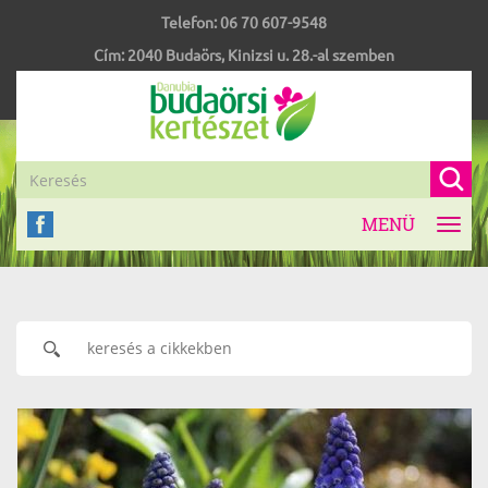
Telefon:
06 70 607-9548
Cím:
2040
Budaörs
,
Kinizsi u. 28.-al szemben
MENÜ
Toggl
navig