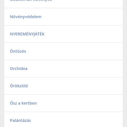
Növényvédelem
NYEREMÉNYJÁTÉK
Öntözés
Orchidea
Örökzöld
Ősz a kertben
Palántázás