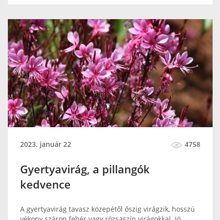
2023. január 22
4758
Gyertyavirág, a pillangók
kedvence
A gyertyavirág tavasz közepétől őszig virágzik, hosszú
vékony száron fehér vagy rózsaszín virágokkal. Jó