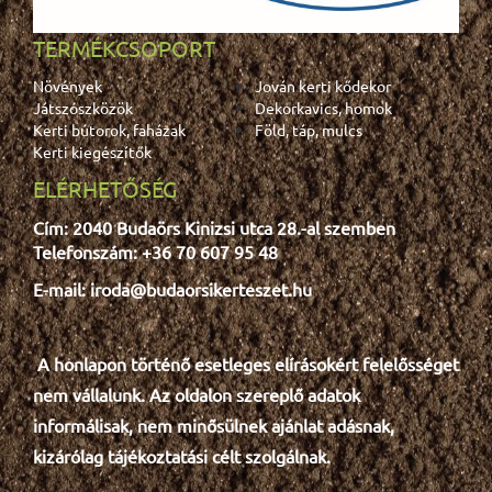
TERMÉKCSOPORT
Növények
Jován kerti kődekor
Játszószközök
Dekorkavics, homok
Kerti bútorok, faházak
Föld, táp, mulcs
Kerti kiegészítők
ELÉRHETŐSÉG
Cím: 2040 Budaörs Kinizsi utca 28.-al szemben
Telefonszám: +36 70 607 95 48
E-mail: iroda@budaorsikerteszet.hu
A honlapon történő esetleges e
lír
ásokért felelősséget
nem vállalunk. Az oldalon szereplő adatok
informálisak, nem minősülnek ajánlat adásnak,
kizárólag tájékoztatási célt szolgálnak.