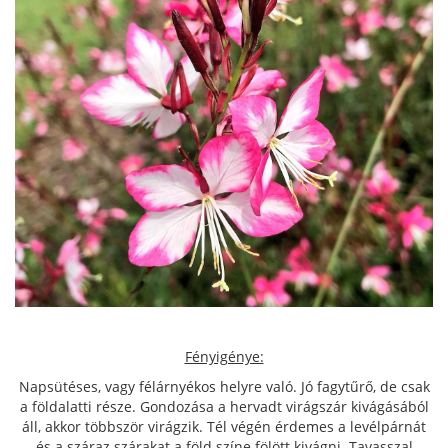
Fényigénye:
Napsütéses, vagy félárnyékos helyre való. Jó fagytűrő, de csak
a földalatti része. Gondozása a hervadt virágszár kivágásából
áll, akkor többször virágzik. Tél végén érdemes a levélpárnát
és a száraz szárakat a föld színe fölött kivágni. Tavasszal