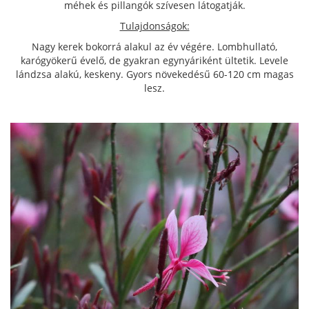
méhek és pillangók szívesen látogatják.
Tulajdonságok:
Nagy kerek bokorrá alakul az év végére. Lombhullató,
karógyökerű évelő, de gyakran egynyáriként ültetik. Levele
lándzsa alakú, keskeny. Gyors növekedésű 60-120 cm magas
lesz.