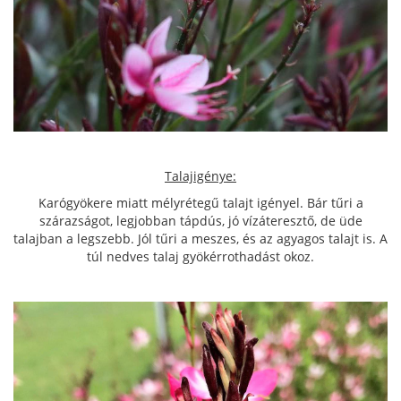
Talajigénye:
Karógyökere miatt mélyrétegű talajt igényel. Bár tűri a
szárazságot, legjobban tápdús, jó vízáteresztő, de üde
talajban a legszebb. Jól tűri a meszes, és az agyagos talajt is. A
túl nedves talaj gyökérrothadást okoz.