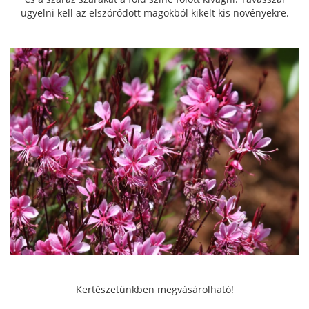
ügyelni kell az elszóródott magokból kikelt kis növényekre.
Kertészetünkben megvásárolható!