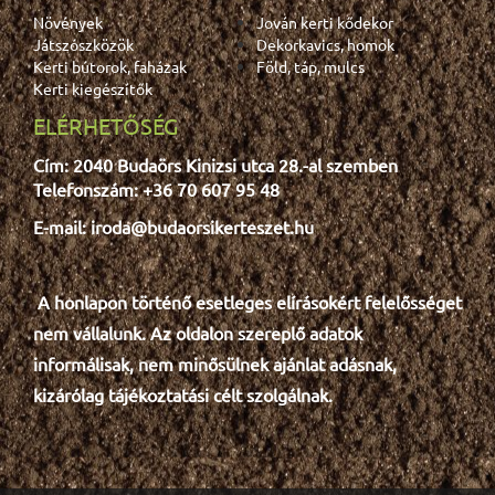
Növények
Jován kerti kődekor
Játszószközök
Dekorkavics, homok
Kerti bútorok, faházak
Föld, táp, mulcs
Kerti kiegészítők
ELÉRHETŐSÉG
Cím: 2040 Budaörs Kinizsi utca 28.-al szemben
Telefonszám: +36 70 607 95 48
E-mail: iroda@budaorsikerteszet.hu
A honlapon történő esetleges e
lír
ásokért felelősséget
nem vállalunk. Az oldalon szereplő adatok
informálisak, nem minősülnek ajánlat adásnak,
kizárólag tájékoztatási célt szolgálnak.