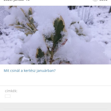
Mit csinál a kertész januárban?
címkék: