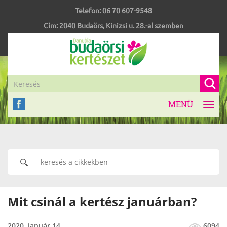
Telefon:
06 70 607-9548
Cím:
2040
Budaörs
,
Kinizsi u. 28.-al szemben
MENÜ
Toggl
navig
Mit csinál a kertész januárban?
2020. január 14
6094