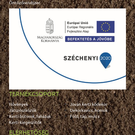
Öntözőrendszer
TERMÉKCSOPORT
Növények
Jován kerti kődekor
Játszószközök
Dekorkavics, homok
Kerti bútorok, faházak
Föld, táp, mulcs
Kerti kiegészítők
ELÉRHETŐSÉG