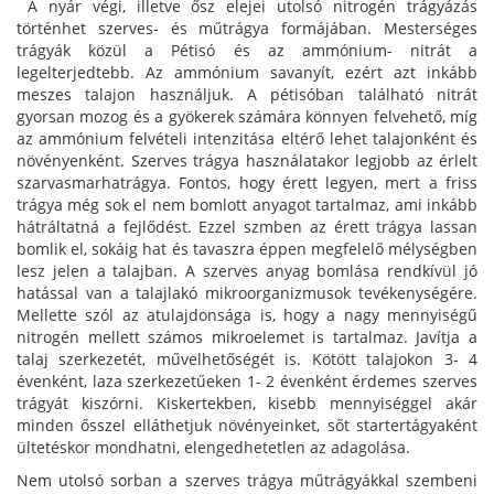
A nyár végi, illetve ősz elejei utolsó nitrogén trágyázás
történhet szerves- és műtrágya formájában. Mesterséges
trágyák közül a Pétisó és az ammónium- nitrát a
legelterjedtebb. Az ammónium savanyít, ezért azt inkább
meszes talajon használjuk. A pétisóban található nitrát
gyorsan mozog és a gyökerek számára könnyen felvehető, míg
az ammónium felvételi intenzitása eltérő lehet talajonként és
növényenként. Szerves trágya használatakor legjobb az érlelt
szarvasmarhatrágya. Fontos, hogy érett legyen, mert a friss
trágya még sok el nem bomlott anyagot tartalmaz, ami inkább
hátráltatná a fejlődést. Ezzel szmben az érett trágya lassan
bomlik el, sokáig hat és tavaszra éppen megfelelő mélységben
lesz jelen a talajban. A szerves anyag bomlása rendkívül jó
hatással van a talajlakó mikroorganizmusok tevékenységére.
Mellette szól az atulajdonsága is, hogy a nagy mennyiségű
nitrogén mellett számos mikroelemet is tartalmaz. Javítja a
talaj szerkezetét, művelhetőségét is. Kötött talajokon 3- 4
évenként, laza szerkezetűeken 1- 2 évenként érdemes szerves
trágyát kiszórni. Kiskertekben, kisebb mennyiséggel akár
minden ősszel elláthetjuk növényeinket, sőt startertágyaként
ültetéskor mondhatni, elengedhetetlen az adagolása.
Nem utolsó sorban a szerves trágya műtrágyákkal szembeni