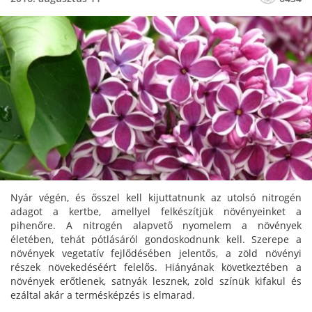
Nyár végén, és ősszel kell kijuttatnunk az utolsó nitrogén
adagot a kertbe, amellyel felkészítjük növényeinket a
pihenőre. A nitrogén alapvető nyomelem a növények
életében, tehát pótlásáról gondoskodnunk kell. Szerepe a
növények vegetatív fejlődésében jelentős, a zöld növényi
részek növekedéséért felelős. Hiányának következtében a
növények erőtlenek, satnyák lesznek, zöld színük kifakul és
ezáltal akár a termésképzés is elmarad.