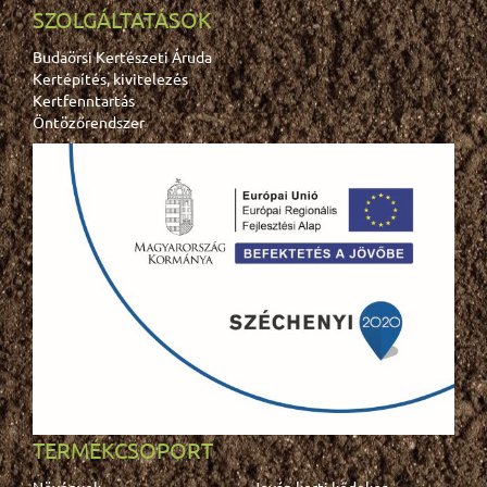
SZOLGÁLTATÁSOK
Budaörsi Kertészeti Áruda
Kertépítés, kivitelezés
Kertfenntartás
Öntözőrendszer
TERMÉKCSOPORT
Növények
Jován kerti kődekor