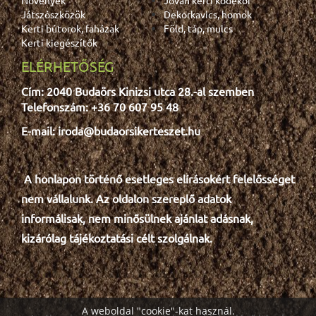
Játszószközök
Dekorkavics, homok
Kerti bútorok, faházak
Föld, táp, mulcs
Kerti kiegészítők
ELÉRHETŐSÉG
Cím: 2040 Budaörs Kinizsi utca 28.-al szemben
Telefonszám: +36 70 607 95 48
E-mail: iroda@budaorsikerteszet.hu
A honlapon történő esetleges e
lír
ásokért felelősséget
nem vállalunk. Az oldalon szereplő adatok
informálisak, nem minősülnek ajánlat adásnak,
kizárólag tájékoztatási célt szolgálnak.
A weboldal "cookie"-kat használ.