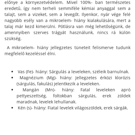
előnye a környezetvédelem. Mivel 100%- ban természetes
eredetű, így nem terheli semmiféle kémiai anyaggal sem a
talajt, sem a vizeket, sem a levegőt. Ilyenkor, nyár vége felé
nagyobb esély van a mikroelem- hiány kialakulására, mert a
talaj már kezd kimerülni. Pótlásra van még lehetőségünk, de
amennyiben szerves trágyát használunk, nincs rá külön
szükség.
A mikroelem- hiány jellegzetes tüneteit felismerve tudunk
megfelelő kezeléssel élni.
Vas (Fe)- hiány: Sárgulás a leveleken, széleik barnulnak.
Magnézium (Mg)- hiány: Jellegzetes érközi klorózis
(sárgulás, fakulás) jelentkezik a leveleken.
Mangán (Mn)- hiány: Fatal leveleken apró
pettyeszettség, foltokban sárgulás, erek zöldek
maradnak, levelek lehullanak.
Kén (s)- hiány: Fiatal levelek világoszöldek, erek sárgák.