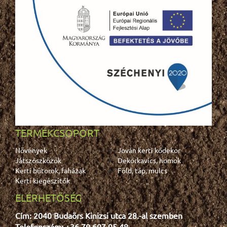
TERMÉKCSOPORT
Növények
Jován kerti kődekor
Játszószközök
Dekorkavics, homok
Kerti bútorok, faházak
Föld, táp, mulcs
Kerti kiegészítők
ELÉRHETŐSÉG
Cím: 2040 Budaörs Kinizsi utca 28.-al szemben
Telefonszám: +36 70 607 95 48