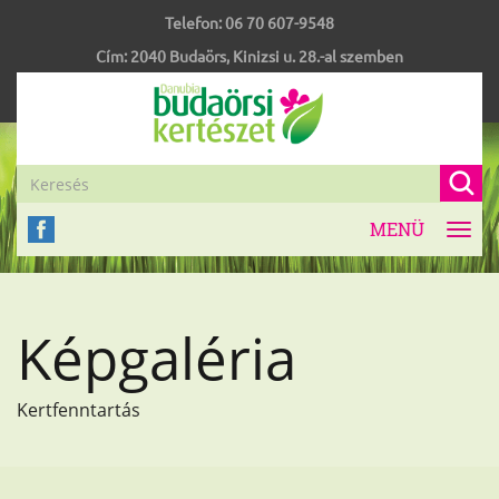
Telefon:
06 70 607-9548
Cím:
2040
Budaörs
,
Kinizsi u. 28.-al szemben
MENÜ
Toggl
navig
Képgaléria
Kertfenntartás