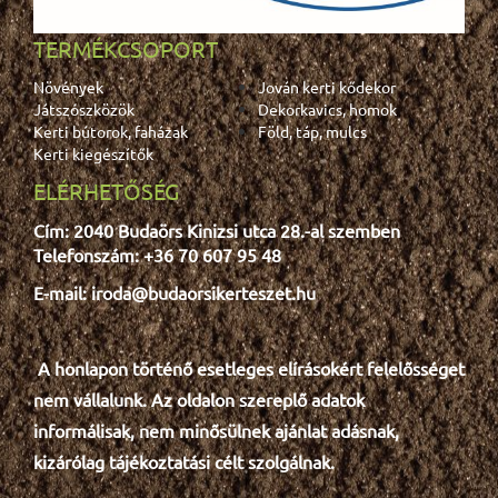
TERMÉKCSOPORT
Növények
Jován kerti kődekor
Játszószközök
Dekorkavics, homok
Kerti bútorok, faházak
Föld, táp, mulcs
Kerti kiegészítők
ELÉRHETŐSÉG
Cím: 2040 Budaörs Kinizsi utca 28.-al szemben
Telefonszám: +36 70 607 95 48
E-mail: iroda@budaorsikerteszet.hu
A honlapon történő esetleges e
lír
ásokért felelősséget
nem vállalunk. Az oldalon szereplő adatok
informálisak, nem minősülnek ajánlat adásnak,
kizárólag tájékoztatási célt szolgálnak.