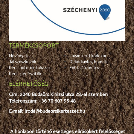
TERMÉKCSOPORT
Növények
Jován kerti kődekor
Játszószközök
Dekorkavics, homok
Kerti bútorok, faházak
Föld, táp, mulcs
Kerti kiegészítők
ELÉRHETŐSÉG
Cím: 2040 Budaörs Kinizsi utca 28.-al szemben
Telefonszám: +36 70 607 95 48
E-mail: iroda@budaorsikerteszet.hu
A honlapon történő esetleges e
lír
ásokért felelősséget