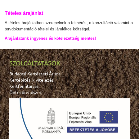
Tételes árajánlat
A tételes árajánlatban szerepelnek a felmérés, a konzultáció valamint a
tervdokumentáció tételei és járulékos költségei.
Árajánlatunk ingyenes és kötelezettség mentes!
SZOLGÁLTATÁSOK
Budaörsi Kertészeti Áruda
Kertépítés, kivitelezés
Kertfenntartás
Öntözőrendszer