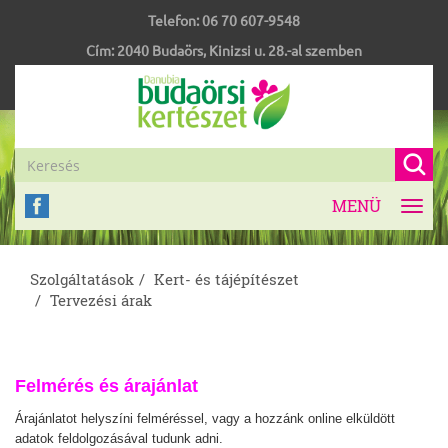
Telefon:
06 70 607-9548
Cím:
2040
Budaörs
,
Kinizsi u. 28.-al szemben
MENÜ
Toggl
navig
Szolgáltatások
Kert- és tájépítészet
Tervezési árak
Felmérés és árajánlat
Árajánlatot helyszíni felméréssel, vagy a hozzánk online elküldött
adatok feldolgozásával tudunk adni.