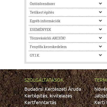
Öntözőrendszer
Tetőkert építés
Egyéb információk
ESEMÉNYEK
Törzsvásárlói AKCIÓK!
Fenyőfa kereskedelem
GY.I.K.
SZOLGÁLTATÁSOK
TERM
Budaörsi Kertészeti Áruda
Növé
Kertépítés, kivitelezés
Játsz
Kertfenntartás
Kerti