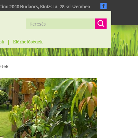
Cím:
2040
Budaörs
,
Kinizsi u. 28.-al szemben
ok
Elérhetőségek
etek