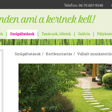
Telefon:
06 70 607-9548
ek
Szolgáltatások
Tanácsok, ötletek
Galéria
Pályázat
Szolgáltatások
Kertfenntartás
Vállalt munkaterül