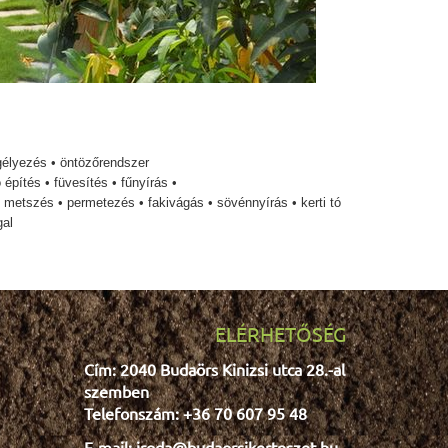
gélyezés
• öntözőrendszer
ó építés
• füvesítés
• fűnyírás
•
• metszés
• permetezés
• fakivágás
• sövénnyírás
• kerti tó
gal
ELÉRHETŐSÉG
Cím: 2040 Budaörs Kinizsi utca 28.-al
szemben
Telefonszám: +36 70 607 95 48
E-mail: iroda@budaorsikerteszet.hu