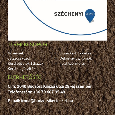
TERMÉKCSOPORT
Növények
Jován kerti kődekor
Játszószközök
Dekorkavics, homok
Kerti bútorok, faházak
Föld, táp, mulcs
Kerti kiegészítők
ELÉRHETŐSÉG
Cím: 2040 Budaörs Kinizsi utca 28.-al szemben
Telefonszám: +36 70 607 95 48
E-mail: iroda@budaorsikerteszet.hu