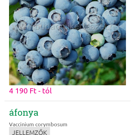
4 190 Ft - tól
áfonya
Vaccinium corymbosum
JELLEMZŐK