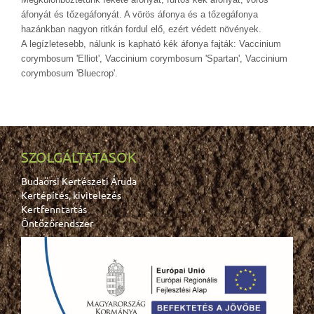
áfonyát és tőzegáfonyát. A vörös áfonya és a tőzegáfonya
hazánkban nagyon ritkán fordul elő, ezért védett növények.
A legízletesebb, nálunk is kapható kék áfonya fajták: Vaccinium
corymbosum 'Elliot', Vaccinium corymbosum 'Spartan', Vaccinium
corymbosum 'Bluecrop'.
SZOLGÁLTATÁSOK
Budaörsi Kertészeti Áruda
Kertépítés, kivitelezés
Kertfenntartás
Öntözőrendszer