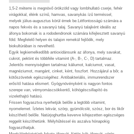
1,5-2 méterre is megnövő örökzöld vagy lombhullató cserje, fehér
virágokkal, élénk színű, hamvas, savanykás ízű terméssel,
melyek július-augusztus körül érnek be.Létfontosságú számára a
napos fekvés és a savanyú talaj. Savanyú talajként ideális az
áfonya bokornak is a rododendronok számára kifejlesztett savanyú
föld. Megfelelő helyen és talajon remekül fejlődik, mely
biokultúrában is nevelhető.
Egyik legkiemelkedőbb antioxidánsunk az áfonya, mely savakat,
cukrot, pektint és többféle vitamint (A-, B-, C-, D) tartalmaz.
Jelentős mennyiségben tartalmaz káliumot, kalciumot, vasat,
magnéziumot, mangánt, cinket, ként, foszfort. Hozzájárul a bőr, a
kötőszövetek egészségéhez. Antibakteriális, immunrendszer
erősítő hatása elismert. Gyógynövényként is nagyon fontos
szerepe van, vérnyomáscsökkentő, köhögéscsillapító és
vizelethajtó hatású.
Frissen fogyasztva nyerhetjük belőle a legtöbb vitamint,
nyomelemet. Ízletes lekvár, szörp, gyümölcslé, szósz, bor és likőr
készíthető belőle. Natúrjoghurtba keverve kifejezetten egészséges
reggelit készíthetünk. Mélyhűtéssel és aszalva hónapokig
fogyaszthatjuk.
Megkülönböztetünk fekete áfonyát, fürtös kék áfonyát, vörös