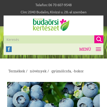
Telefon:
06 70 607-9548
Cím:
2040
Budaörs
,
Kinizsi u. 28.-al szemben
MENÜ
Toggl
navig
Termékek /
növények /
gyümölcsfa, -bokor