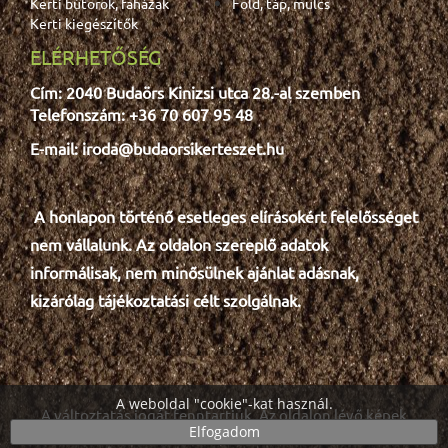
Kerti bútorok, faházak
Föld, táp, mulcs
Kerti kiegészítők
ELÉRHETŐSÉG
Cím: 2040 Budaörs Kinizsi utca 28.-al szemben
Telefonszám: +36 70 607 95 48
E-mail: iroda@budaorsikerteszet.hu
A honlapon történő esetleges e
lír
ásokért felelősséget
nem vállalunk. Az oldalon szereplő adatok
informálisak, nem minősülnek ajánlat adásnak,
kizárólag tájékoztatási célt szolgálnak.
A weboldal "cookie"-kat használ.
A változtatás jogát fenntartjuk. Az oldalon lévő képek
Elfogadom
részben illusztrációk.