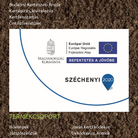
Budaörsi Kertészeti Áruda
Kertépítés, kivitelezés
Kertfenntartás
Öntözőrendszer
TERMÉKCSOPORT
Növények
Jován kerti kődekor
Játszószközök
Dekorkavics, homok