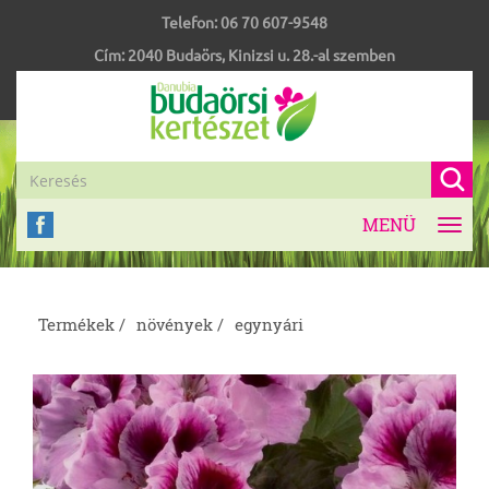
Telefon:
06 70 607-9548
Cím:
2040
Budaörs
,
Kinizsi u. 28.-al szemben
MENÜ
Toggl
navig
Termékek /
növények /
egynyári