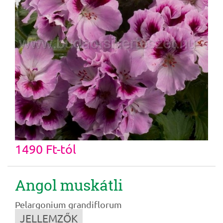
1490 Ft-tól
Angol muskátli
Pelargonium grandiflorum
JELLEMZŐK