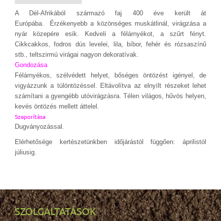
A Dél-Afrikából származó faj 400 éve került át
Európába
.
Érzékenyebb a közönséges muskátlinál, virágzása a
nyár közepére esik. Kedveli a félárnyékot, a szűrt fényt.
Cikkcakkos, fodros dús levelei, lila, bíbor, fehér és rózsaszínű
stb., teltszirmú virágai nagyon dekoratívak.
Gondozása
Félárnyékos, szélvédett helyet, bőséges öntözést igényel, de
vigyázzunk a túlöntözéssel. Eltávolítva az elnyílt részeket lehet
számítani a gyengébb utóvirágzásra. Télen világos, hűvös helyen,
kevés öntözés mellett áttelel.
S
zaporítása
Dugványozással.
Elérhetősége kertészetünkben időjárástól függően: áprilistól
júliusig.
SZOLGÁLTATÁSOK