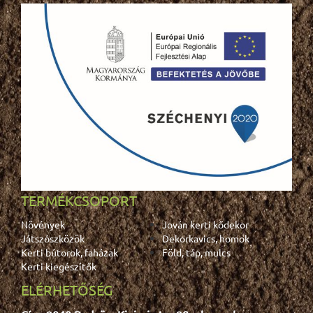
TERMÉKCSOPORT
Növények
Jován kerti kődekor
Játszószközök
Dekorkavics, homok
Kerti bútorok, faházak
Föld, táp, mulcs
Kerti kiegészítők
ELÉRHETŐSÉG