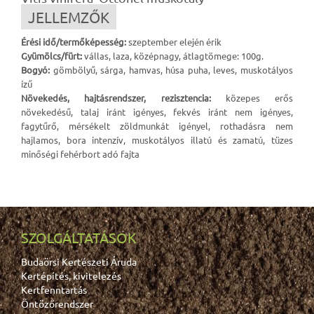
JELLEMZŐK
Érési idő
/termőképesség
:
szeptember elején érik
Gyümölcs/fürt:
vállas, laza, középnagy, átlagtömege: 100g.
Bogyó:
gömbölyű, sárga, hamvas, húsa puha, leves, muskotályos
ízű
Növekedés, hajtásrendszer, rezisztencia:
közepes erős
növekedésű, talaj iránt igényes, fekvés iránt nem igényes,
fagytűrő, mérsékelt zöldmunkát igényel, rothadásra nem
hajlamos, bora intenzív, muskotályos illatú és zamatú, tüzes
minőségi fehérbort adó fajta
SZOLGÁLTATÁSOK
Budaörsi Kertészeti Áruda
Kertépítés, kivitelezés
Kertfenntartás
Öntözőrendszer