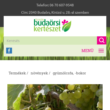
Telefon:
06 70 607-9548
Cím:
2040
Budaörs
,
Kinizsi u. 28.-al szemben
MENÜ
Toggl
navig
Termékek /
növények /
gyümölcsfa, -bokor