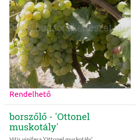
Rendelhető
borszőlő - 'Ottonel
muskotály'
Vitis vinifera 'Ottonel muskotály'