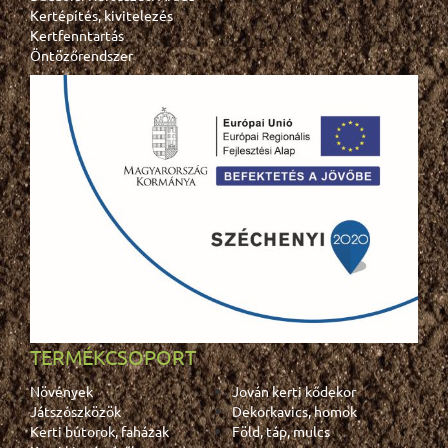
Kertépítés, kivitelezés
Kertfenntartás
Öntözőrendszer
TERMÉKCSOPORT
Növények
Jován kerti kődekor
Játszószközök
Dekorkavics, homok
Kerti bútorok, faházak
Föld, táp, mulcs