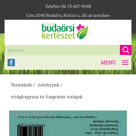
Telefon:
06 70 607-9548
Cím:
2040
Budaörs
,
Kinizsi u. 28.-al szemben
MENÜ
Toggl
navig
Termékek /
növények /
virághagyma és hagymás virágok