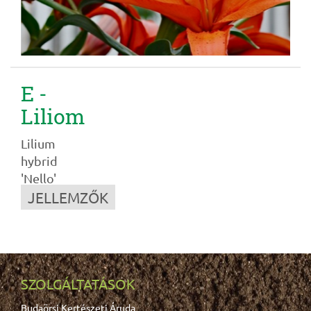
E -
Liliom
Lilium
hybrid
'Nello'
JELLEMZŐK
SZOLGÁLTATÁSOK
Budaörsi Kertészeti Áruda