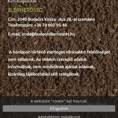
Kerti kiegészítők
ELÉRHETŐSÉG
Cím: 2040 Budaörs Kinizsi utca 28.-al szemben
Telefonszám: +36 70 607 95 48
E-mail: iroda@budaorsikerteszet.hu
A honlapon történő esetleges e
lír
ásokért felelősséget
nem vállalunk. Az oldalon szereplő adatok
informálisak, nem minősülnek ajánlat adásnak,
kizárólag tájékoztatási célt szolgálnak.
A weboldal "cookie"-kat használ.
A változtatás jogát fenntartjuk. Az oldalon lévő képek
Elfogadom
részben illusztrációk.
Adatvédelmi nyilatkozat