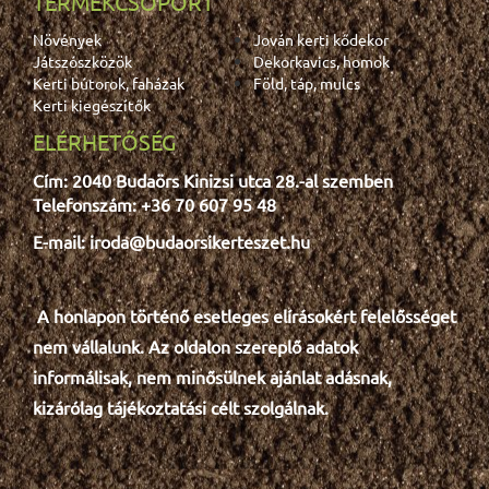
TERMÉKCSOPORT
Növények
Jován kerti kődekor
Játszószközök
Dekorkavics, homok
Kerti bútorok, faházak
Föld, táp, mulcs
Kerti kiegészítők
ELÉRHETŐSÉG
Cím: 2040 Budaörs Kinizsi utca 28.-al szemben
Telefonszám: +36 70 607 95 48
E-mail: iroda@budaorsikerteszet.hu
A honlapon történő esetleges e
lír
ásokért felelősséget
nem vállalunk. Az oldalon szereplő adatok
informálisak, nem minősülnek ajánlat adásnak,
kizárólag tájékoztatási célt szolgálnak.