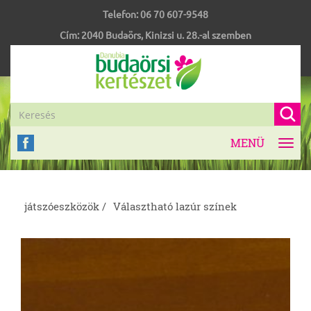
Telefon:
06 70 607-9548
Cím:
2040
Budaörs
,
Kinizsi u. 28.-al szemben
MENÜ
Toggl
navig
játszóeszközök /
Választható lazúr színek