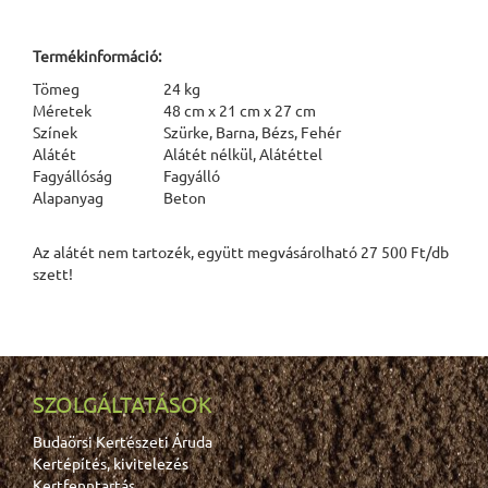
Termékinformáció:
Tömeg
24 kg
Méretek
48 cm x 21 cm x 27 cm
Színek
Szürke, Barna, Bézs, Fehér
Alátét
Alátét nélkül, Alátéttel
Fagyállóság
Fagyálló
Alapanyag
Beton
Az alátét nem tartozék, együtt megvásárolható 27 500 Ft/db
szett!
SZOLGÁLTATÁSOK
Budaörsi Kertészeti Áruda
Kertépítés, kivitelezés
Kertfenntartás