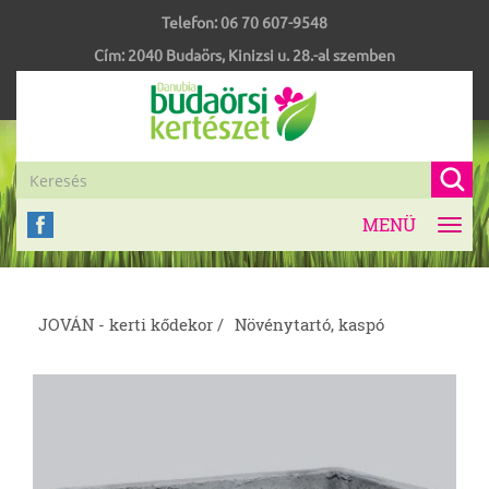
Telefon:
06 70 607-9548
Cím:
2040
Budaörs
,
Kinizsi u. 28.-al szemben
MENÜ
Toggl
navig
JOVÁN - kerti kődekor /
Növénytartó, kaspó