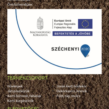
Öntözőrendszer
TERMÉKCSOPORT
Növények
Jován kerti kődekor
Játszószközök
Dekorkavics, homok
Kerti bútorok, faházak
Föld, táp, mulcs
Kerti kiegészítők
ELÉRHETŐSÉG