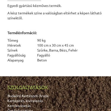
Egyedi gyártású kézműves termék.
A kész termékek színe a valóságban eltérhet a képen látható
színektől.
Termékinformáció:
Tömeg
90 kg
Méretek
100 cm x 30 cm x 45 cm
Színek
Szürke, Barna, Bézs, Fehér
Fagyállóság
Fagyálló
Alapanyag
Beton
SZOLGÁLTATÁSOK
Budaörsi Kertészeti Áruda
Kertépítés, kivitelezés
Kertfenntartás
Öntözőrendszer