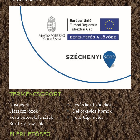
TERMÉKCSOPORT
Növények
Jován kerti kődekor
Játszószközök
Dekorkavics, homok
Kerti bútorok, faházak
Föld, táp, mulcs
Kerti kiegészítők
ELÉRHETŐSÉG