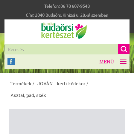
Telefon:
06 70 607-9548
Cím:
2040
Budaörs
,
Kinizsi u. 28.-al szemben
MENÜ
Toggl
navig
Termékek /
JOVÁN - kerti kődekor /
Asztal, pad, szék