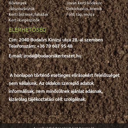
Növények
Jován kerti kődekor
Játszószközök
Dekorkavics, homok
Kerti bútorok, faházak
Föld, táp, mulcs
Kerti kiegészítők
ELÉRHETŐSÉG
Cím: 2040 Budaörs Kinizsi utca 28.-al szemben
Telefonszám: +36 70 607 95 48
E-mail: iroda@budaorsikerteszet.hu
A honlapon történő esetleges e
lír
ásokért felelősséget
nem vállalunk. Az oldalon szereplő adatok
informálisak, nem minősülnek ajánlat adásnak,
kizárólag tájékoztatási célt szolgálnak.