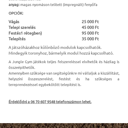
anyag:
magas nyomáson telített (impregnált) fenyőfa
OPCIÓK:
Vágás
25 000 Ft
Telepi szerelés
45 000 Ft
Festés1 rétegben)
95 000 Ft
Telepítés
35 000 Ft
A játszóházakhoz különböző modulok kapcsolhatók.
Mindegyik toronyhoz, bármelyik modul hozzá kapcsolható.
A Jungle Gym játékok teljes felszereléssel elvihetők és házilag is
összeépíthetők.
Amennyiben szüksége van segítségünkre mi vállaljuk a kiszállítást,
helyszíni összeszerelést, festést és ha szükséges a
tereprendezéssel egybekötött telepítést is.
Érdeklődni a 06 70 607 9548 telefonszámon lehet.