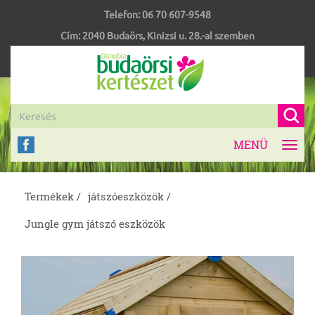
Telefon:
06 70 607-9548
Cím:
2040
Budaörs
,
Kinizsi u. 28.-al szemben
MENÜ
Toggl
navig
Termékek /
játszóeszközök /
Jungle gym játszó eszközök