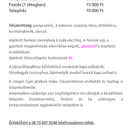
Festés (1 rétegben)
75 000 Ft
Telepítés
70 000 Ft
felszereltség:
ponyvatető, 3 méteres csúszda, létra, kötéllétra,
kormánykerék, távcső
Ajánlott homok mennyiség 6 zsák=6x25kg.
A homok alá, a
gyomok megjelénések elkerülése végett,
geotextil
is kapható
árudánkban.
Ajánlott ütéscsillapító burkolatok
itt
.
A játszóházakhoz különböző modulok kapcsolhatók.
Mindegyik toronyhoz, bármelyik modul hozzá kapcsolható.
A Jungle Gym játékok teljes felszereléssel elvihetők és házilag is
összeépíthetők.
Amennyiben szüksége van segítségünkre mi vállaljuk a kiszállítást,
helyszíni összeszerelést, festést és ha szükséges a
tereprendezéssel egybekötött telepítést is.
Érdeklődni a 06 70 607 9548 telefonszámon lehet.