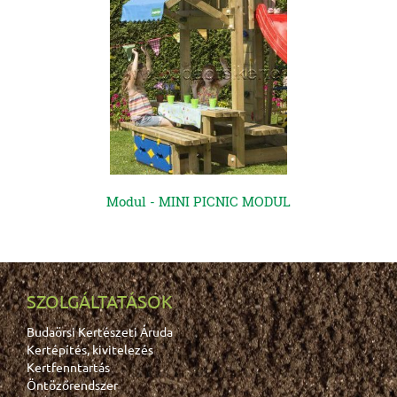
Modul - MINI PICNIC MODUL
SZOLGÁLTATÁSOK
Budaörsi Kertészeti Áruda
Kertépítés, kivitelezés
Kertfenntartás
Öntözőrendszer