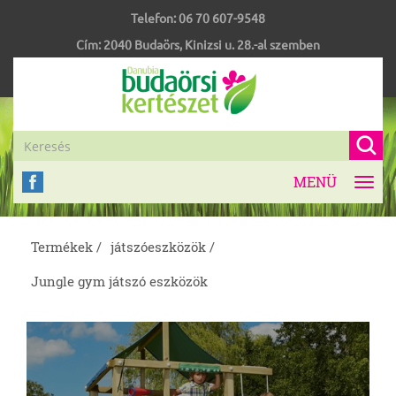
Telefon:
06 70 607-9548
Cím:
2040
Budaörs
,
Kinizsi u. 28.-al szemben
MENÜ
Toggl
navig
Termékek /
játszóeszközök /
Jungle gym játszó eszközök