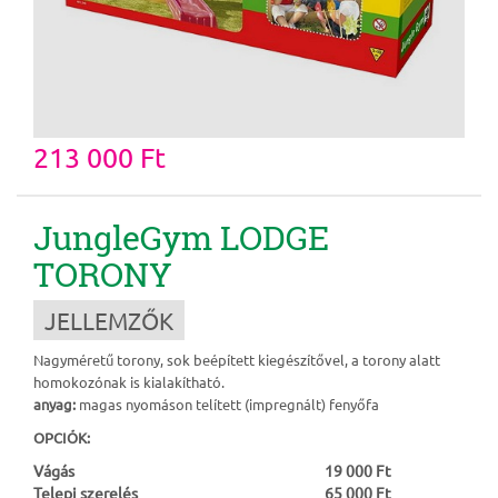
213 000 Ft
JungleGym LODGE
TORONY
JELLEMZŐK
Nagyméretű torony, sok beépített kiegészítővel, a torony alatt
homokozónak is kialakítható.
anyag:
magas nyomáson telített (impregnált) fenyőfa
OPCIÓK:
Vágás
19 000 Ft
Telepi szerelés
65 000 Ft