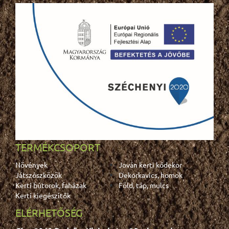
TERMÉKCSOPORT
Növények
Jován kerti kődekor
Játszószközök
Dekorkavics, homok
Kerti bútorok, faházak
Föld, táp, mulcs
Kerti kiegészítők
ELÉRHETŐSÉG