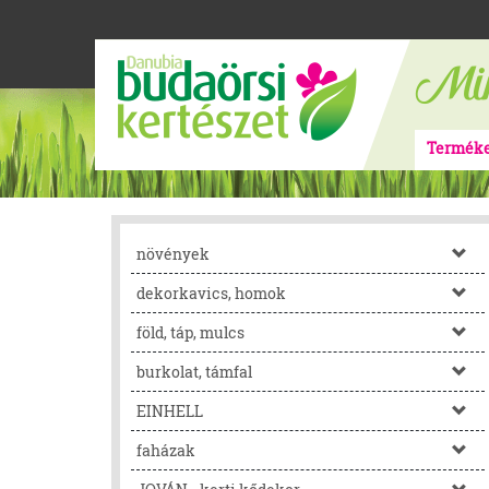
Termék
növények
dekorkavics, homok
föld, táp, mulcs
burkolat, támfal
EINHELL
faházak