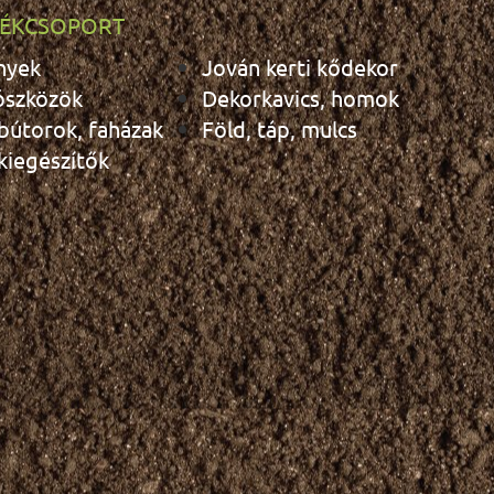
ÉKCSOPORT
nyek
Jován kerti kődekor
ószközök
Dekorkavics, homok
 bútorok, faházak
Föld, táp, mulcs
 kiegészítők