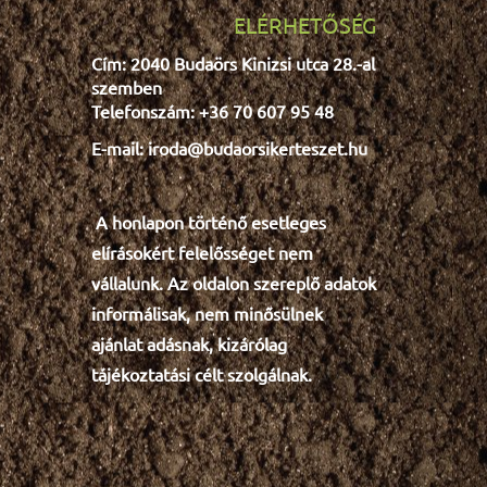
ELÉRHETŐSÉG
Cím: 2040 Budaörs Kinizsi utca 28.-al
szemben
Telefonszám: +36 70 607 95 48
E-mail: iroda@budaorsikerteszet.hu
A honlapon történő esetleges
e
lír
ásokért felelősséget nem
vállalunk. Az oldalon szereplő adatok
informálisak, nem minősülnek
ajánlat adásnak, kizárólag
tájékoztatási célt szolgálnak.