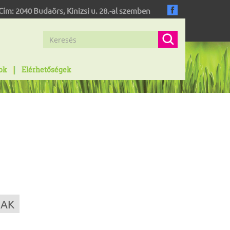
Cím:
2040
Budaörs
,
Kinizsi u. 28.-al szemben
ok
Elérhetőségek
RAK