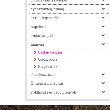
JOVÁN - kerti kődekor
gyepszőnyeg, fűmag
kerti kiegészítők
napvitorla
szolár lámpák
faanyag
Oszlop, deszka
Cölöp, rúdfa
Kiegészítők
játszóeszközök
Ünnepi led világítás
Földlabdás és vágott fenyők