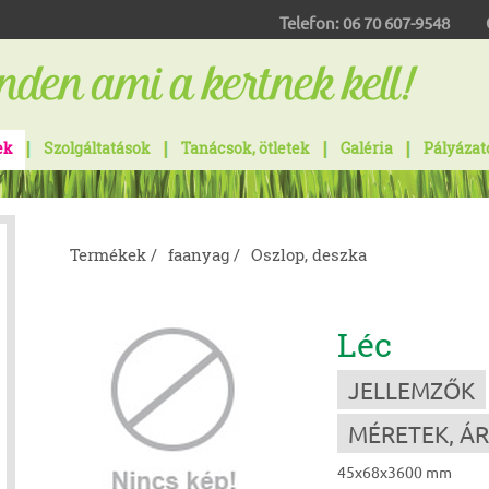
Telefon:
06 70 607-9548
ek
Szolgáltatások
Tanácsok, ötletek
Galéria
Pályázat
Termékek /
faanyag /
Oszlop, deszka
Léc
JELLEMZŐK
MÉRETEK, Á
45x68x3600 mm