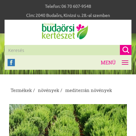
Telefon:
06 70 607-9548
Cím:
2040
Budaörs
,
Kinizsi u. 28.-al szemben
MENÜ
Toggl
navig
Termékek /
növények /
mediterrán növények