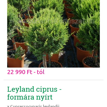
22 990 Ft - tól
Leyland ciprus -
formára nyírt
x Cupressocyparis leylandii