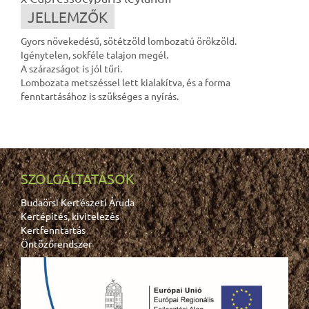
JELLEMZŐK
Gyors növekedésű, sötétzöld lombozatú örökzöld.
Igénytelen, sokféle talajon megél.
A szárazságot is jól tűri.
Lombozata metszéssel lett kialakítva, és a forma
fenntartásához is szükséges a nyírás.
SZOLGÁLTATÁSOK
Budaörsi Kertészeti Áruda
Kertépítés, kivitelezés
Kertfenntartás
Öntözőrendszer