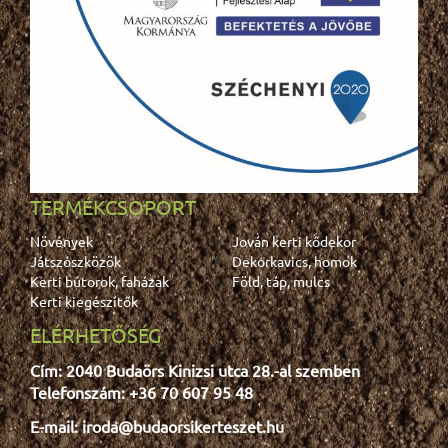
TERMÉKCSOPORT
Növények
Jován kerti kődekor
Játszószközök
Dekorkavics, homok
Kerti bútorok, faházak
Föld, táp, mulcs
Kerti kiegészítők
ELÉRHETŐSÉG
Cím: 2040 Budaörs Kinizsi utca 28.-al szemben
Telefonszám: +36 70 607 95 48
E-mail: iroda@budaorsikerteszet.hu