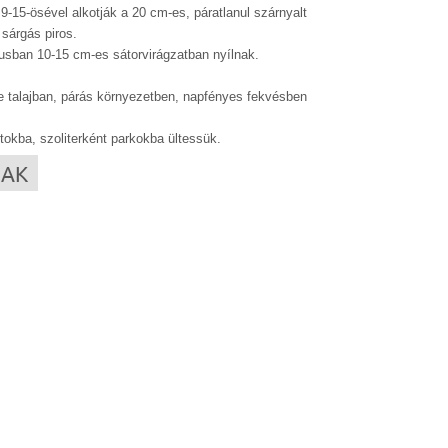
9-15-ösével alkotják a 20 cm-es, páratlanul szárnyalt
 sárgás piros.
jusban 10-15 cm-es sátorvirágzatban nyílnak.
 talajban, párás környezetben, napfényes fekvésben
okba, szoliterként parkokba ültessük.
RAK