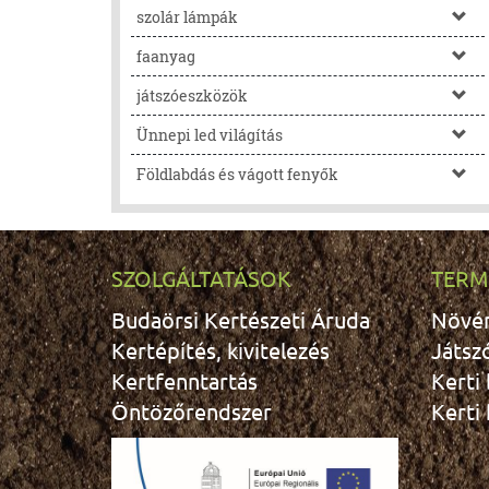
szolár lámpák
faanyag
játszóeszközök
Ünnepi led világítás
Földlabdás és vágott fenyők
SZOLGÁLTATÁSOK
TERM
Budaörsi Kertészeti Áruda
Növé
Kertépítés, kivitelezés
Játsz
Kertfenntartás
Kerti
Öntözőrendszer
Kerti