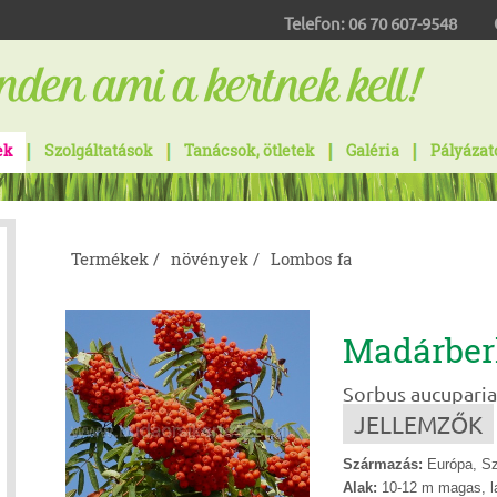
Telefon:
06 70 607-9548
ek
Szolgáltatások
Tanácsok, ötletek
Galéria
Pályázat
Termékek /
növények /
Lombos fa
Madárber
Sorbus aucuparia
JELLEMZŐK
Származás:
Európa, Sz
Alak:
10-12 m magas, la