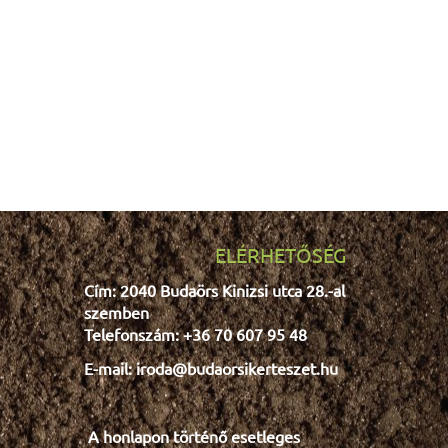
ELÉRHETŐSÉG
Cím: 2040 Budaörs Kinizsi utca 28.-al
szemben
Telefonszám: +36 70 607 95 48
E-mail: iroda@budaorsikerteszet.hu
A honlapon történő esetleges