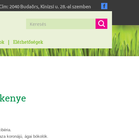
Cím:
2040
Budaörs
,
Kinizsi u. 28.-al szemben
ok
Elérhetőségek
kenye
ibéria.
za koronájú, ágai bókolók.