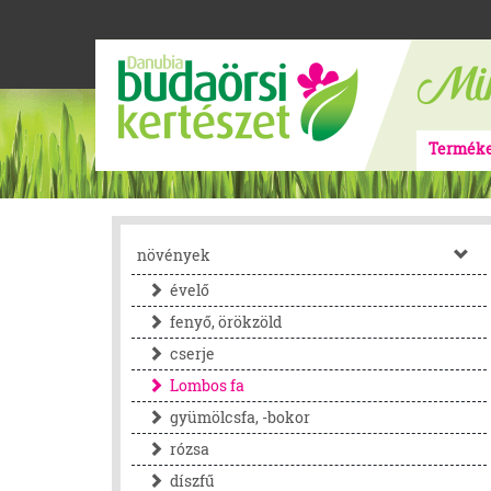
Termék
növények
évelő
fenyő, örökzöld
cserje
Lombos fa
gyümölcsfa, -bokor
rózsa
díszfű