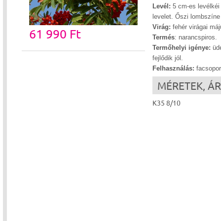
Levél:
5 cm-es levélkéi 
levelet. Őszi lombszíne
Virág:
fehér virágai má
61 990 Ft
Termés
: narancspiros.
Termőhelyi igénye:
üde
fejlődik jól.
Felhasználás:
facsoport
MÉRETEK, Á
K35 8/10