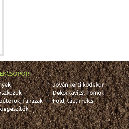
ÉKCSOPORT
nyek
Jován kerti kődekor
ószközök
Dekorkavics, homok
 bútorok, faházak
Föld, táp, mulcs
 kiegészítők