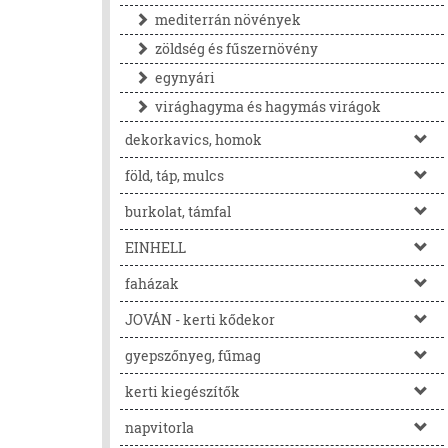
mediterrán növények
zöldség és fűszernövény
egynyári
virághagyma és hagymás virágok
dekorkavics, homok
föld, táp, mulcs
burkolat, támfal
EINHELL
faházak
JOVÁN - kerti kődekor
gyepszőnyeg, fűmag
kerti kiegészítők
napvitorla