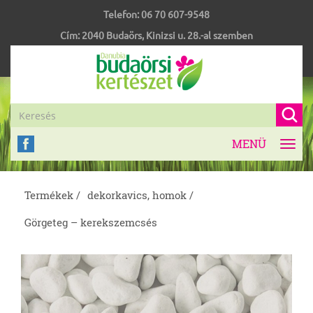
Telefon:
06 70 607-9548
Cím:
2040
Budaörs
,
Kinizsi u. 28.-al szemben
MENÜ
Toggl
navig
Termékek /
dekorkavics, homok /
Görgeteg – kerekszemcsés