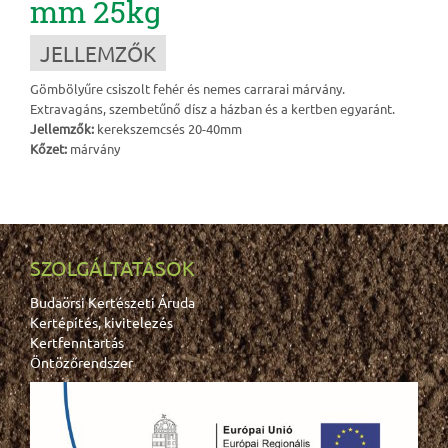
mm 25kg
JELLEMZŐK
Gömbölyűre csiszolt fehér és nemes carrarai márvány.
Extravagáns, szembetűnő dísz a házban és a kertben egyaránt.
Jellemzők:
kerekszemcsés 20-40mm
Kőzet:
márvány
SZOLGÁLTATÁSOK
Budaörsi Kertészeti Áruda
Kertépítés, kivitelezés
Kertfenntartás
Öntözőrendszer