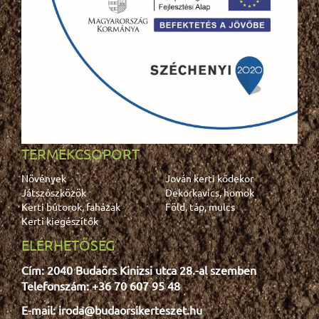
TERMÉKCSOPORT
Növények
Jován kerti kődekor
Játszószközök
Dekorkavics, homok
Kerti bútorok, faházak
Föld, táp, mulcs
Kerti kiegészítők
ELÉRHETŐSÉG
Cím: 2040 Budaörs Kinizsi utca 28.-al szemben
Telefonszám: +36 70 607 95 48
E-mail: iroda@budaorsikerteszet.hu