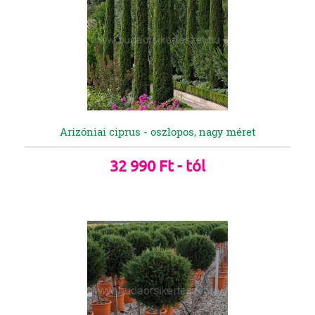
Arizóniai ciprus - oszlopos, nagy méret
32 990 Ft - tól