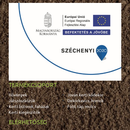
TERMÉKCSOPORT
Növények
Jován kerti kődekor
Játszószközök
Dekorkavics, homok
Kerti bútorok, faházak
Föld, táp, mulcs
Kerti kiegészítők
ELÉRHETŐSÉG