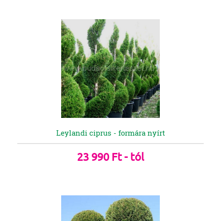
Leylandi ciprus - formára nyírt
23 990 Ft - tól