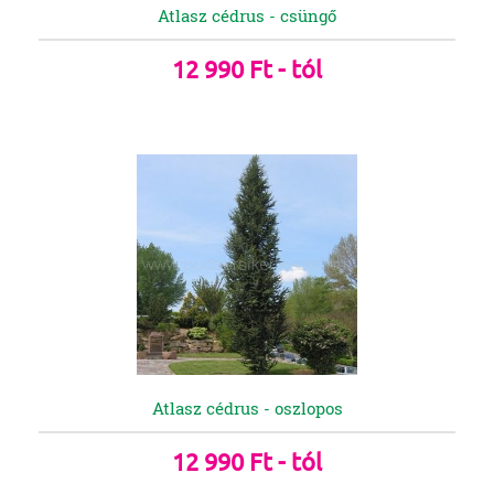
Atlasz cédrus - csüngő
12 990 Ft - tól
Atlasz cédrus - oszlopos
12 990 Ft - tól