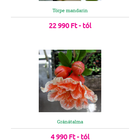
Törpe mandarin
22 990 Ft - tól
Gránátalma
4 990 Ft - tól