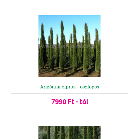
Arizóniai ciprus - oszlopos
7990 Ft - tól