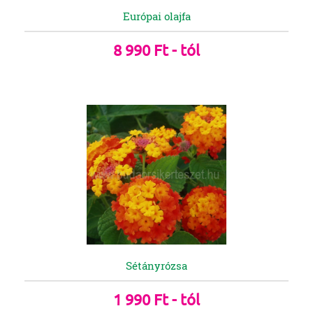
Európai olajfa
8 990 Ft - tól
Sétányrózsa
1 990 Ft - tól