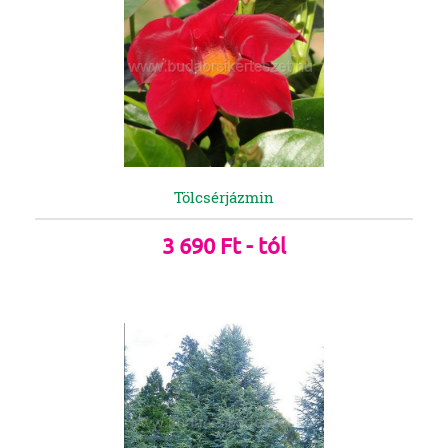
Tölcsérjázmin
3 690 Ft - tól