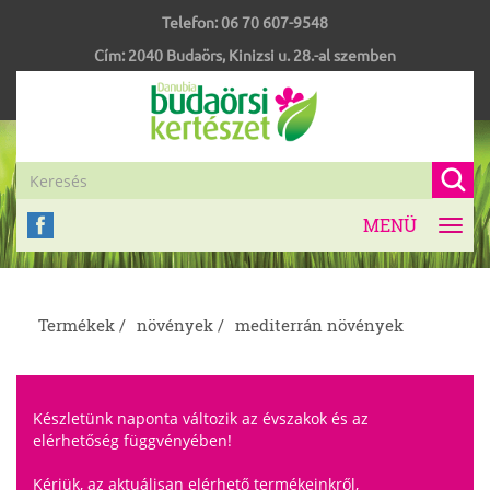
Telefon:
06 70 607-9548
Cím:
2040
Budaörs
,
Kinizsi u. 28.-al szemben
MENÜ
Toggl
navig
Termékek /
növények /
mediterrán növények
Készletünk naponta változik az évszakok és az
elérhetőség függvényében!
Kérjük, az aktuálisan elérhető termékeinkről,