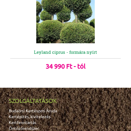
Leyland ciprus - formára nyírt
34 990 Ft - tól
SZOLGÁLTATÁSOK
Budaörsi Kertészeti Áruda
Kertépítés, kivitelezés
Kertfenntartás
Öntözőrendszer