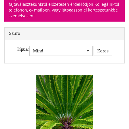
fajtaválasztékunkról előzetesen érdeklődjön Kollégáinktól
telefonon, e- mailben, vagy látogasson el kertészetünkbe
személyesen!
Szűrő
Típus:
Mind