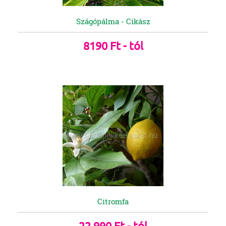
Szágópálma - Cikász
8190 Ft - tól
Citromfa
22 990 Ft - tól