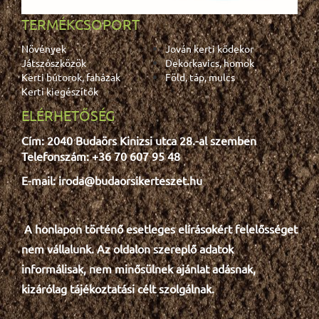
TERMÉKCSOPORT
Növények
Jován kerti kődekor
Játszószközök
Dekorkavics, homok
Kerti bútorok, faházak
Föld, táp, mulcs
Kerti kiegészítők
ELÉRHETŐSÉG
Cím: 2040 Budaörs Kinizsi utca 28.-al szemben
Telefonszám: +36 70 607 95 48
E-mail: iroda@budaorsikerteszet.hu
A honlapon történő esetleges e
lír
ásokért felelősséget
nem vállalunk. Az oldalon szereplő adatok
informálisak, nem minősülnek ajánlat adásnak,
kizárólag tájékoztatási célt szolgálnak.