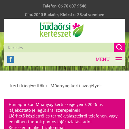
Telefon:
06 70 607-9548
Cím:
2040
Budaörs
,
Kinizsi u. 28.-al szemben
MENÜ
Toggl
navig
kerti kiegészítők /
Műanyag kerti szegélyek
Honlapunkon Műanyag kerti szegélyeink 2026-os
(tájékoztató jellegű) árai szerepelnek!
Elérhető készletről és termékválasztékról telefonon, vagy
emailben tudunk pontos tájékoztatást adni.
Keressen minket bizalommal!