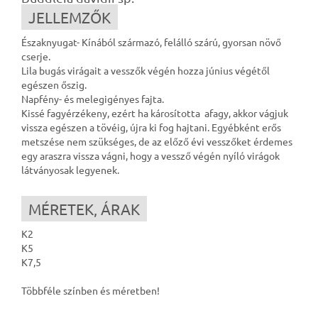
JELLEMZŐK
Északnyugat- Kínából származó, felálló szárú, gyorsan növő
cserje.
Lila bugás virágait a vesszők végén hozza június végétől
egészen őszig.
Napfény- és melegigényes fajta.
Kissé fagyérzékeny, ezért ha károsította afagy, akkor vágjuk
vissza egészen a tövéig, újra ki fog hajtani. Egyébként erős
metszése nem szükséges, de az előző évi vesszőket érdemes
egy araszra vissza vágni, hogy a vessző végén nyíló virágok
látványosak legyenek.
MÉRETEK, ÁRAK
K2
K5
K7,5
Többféle színben és méretben!