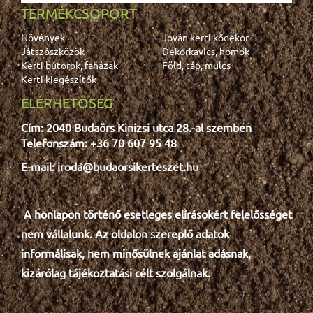
TERMÉKCSOPORT
Növények
Jován kerti kődekor
Játszószközök
Dekorkavics, homok
Kerti bútorok, faházak
Föld, táp, mulcs
Kerti kiegészítők
ELÉRHETŐSÉG
Cím: 2040 Budaörs Kinizsi utca 28.-al szemben
Telefonszám: +36 70 607 95 48
E-mail: iroda@budaorsikerteszet.hu
A honlapon történő esetleges e
lír
ásokért felelősséget
nem vállalunk. Az oldalon szereplő adatok
informálisak, nem minősülnek ajánlat adásnak,
kizárólag tájékoztatási célt szolgálnak.