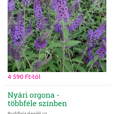
4 590 Ft-tól
Nyári orgona -
többféle színben
Buddleia davidii sp.