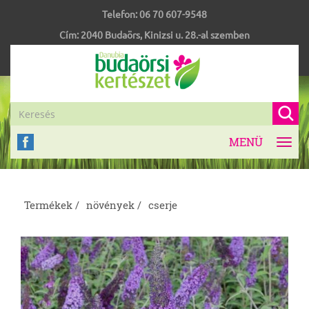
Telefon:
06 70 607-9548
Cím:
2040
Budaörs
,
Kinizsi u. 28.-al szemben
MENÜ
Toggl
navig
Termékek /
növények /
cserje