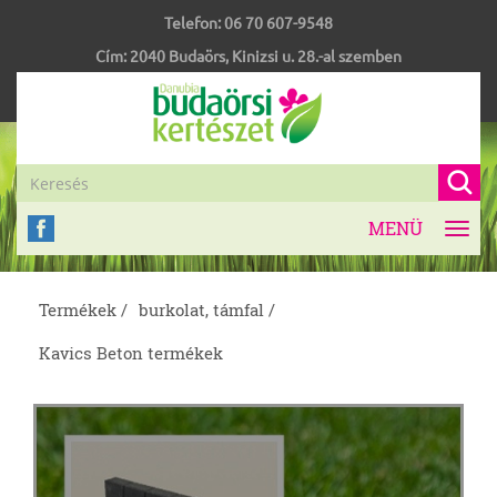
Telefon:
06 70 607-9548
Cím:
2040
Budaörs
,
Kinizsi u. 28.-al szemben
MENÜ
Toggl
navig
Termékek /
burkolat, támfal /
Kavics Beton termékek