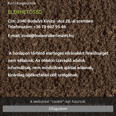
Kerti kiegészítők
ELÉRHETŐSÉG
Cím: 2040 Budaörs Kinizsi utca 28.-al szemben
Telefonszám: +36 70 607 95 48
E-mail: iroda@budaorsikerteszet.hu
A honlapon történő esetleges e
lír
ásokért felelősséget
nem vállalunk. Az oldalon szereplő adatok
informálisak, nem minősülnek ajánlat adásnak,
kizárólag tájékoztatási célt szolgálnak.
A weboldal "cookie"-kat használ.
A változtatás jogát fenntartjuk. Az oldalon lévő képek
Elfogadom
részben illusztrációk.