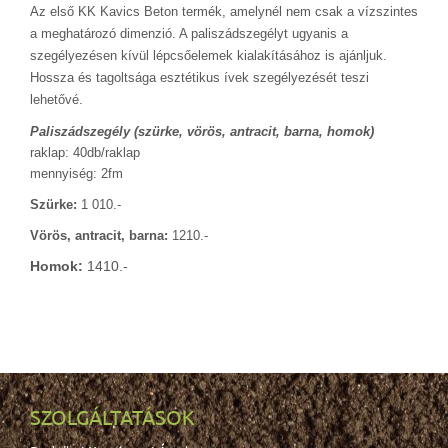
Az első KK Kavics Beton termék, amelynél nem csak a vízszintes
a meghatározó dimenzió. A paliszádszegélyt ugyanis a
szegélyezésen kívül lépcsőelemek kialakításához is ajánljuk.
Hossza és tagoltsága esztétikus ívek szegélyezését teszi
lehetővé.
Paliszádszegély (szürke, vörös, antracit, barna, homok)
raklap:
40
db/raklap
mennyiség:
2fm
Szürke:
1 010.-
Vörös, antracit, barna:
1210.-
Homok:
1410.-
SZOLGÁLTATÁSOK