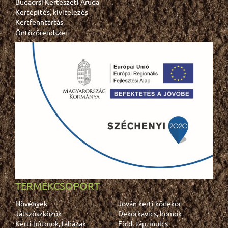
Budaörsi Kertészeti Áruda
Kertépítés, kivitelezés
Kertfenntartás
Öntözőrendszer
TERMÉKCSOPORT
Növények
Jován kerti kődekor
Játszószközök
Dekorkavics, homok
Kerti bútorok, faházak
Föld, táp, mulcs