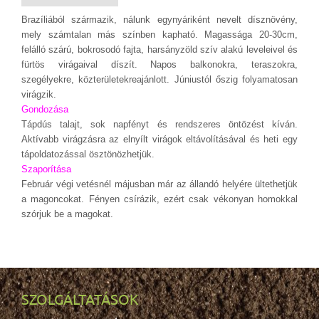
Brazíliából származik, nálunk egynyáriként nevelt dísznövény,
mely számtalan más színben kapható. Magassága 20-30cm,
felálló szárú,
bokrosodó
fajta,
harsányzöld szív alakú leveleivel és
fürtös virágaival díszít. Napos balkonokra, teraszokra,
szegélyekre, közterületekreajánlott. Júniustól őszig folyamatosan
virágzik.
Gondozása
Tápdús talajt, sok napfényt és rendszeres öntözést kíván.
Aktívabb virágzásra az elnyílt virágok eltávolításával és heti egy
tápoldatozással ösztönözhetjük.
Szaporítása
Február végi vetésnél májusban már az állandó helyére ültethetjük
a magoncokat. Fényen csírázik, ezért csak vékonyan homokkal
szórjuk be a magokat.
SZOLGÁLTATÁSOK