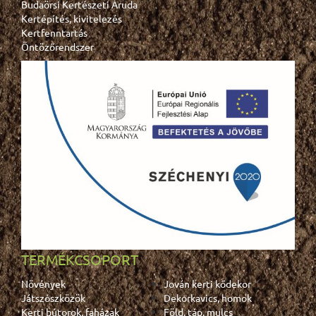
Budaörsi Kertészeti Áruda
Kertépítés, kivitelezés
Kertfenntartás
Öntözőrendszer
TERMÉKCSOPORT
Növények
Jován kerti kődekor
Játszószközök
Dekorkavics, homok
Kerti bútorok, faházak
Föld, táp, mulcs