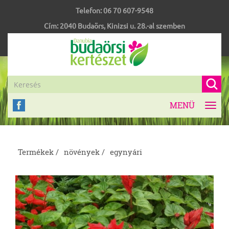
Telefon:
06 70 607-9548
Cím:
2040
Budaörs
,
Kinizsi u. 28.-al szemben
MENÜ
Toggl
navig
Termékek /
növények /
egynyári