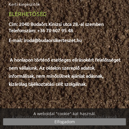
Kerti kiegészítők
ELÉRHETŐSÉG
Cím: 2040 Budaörs Kinizsi utca 28.-al szemben
Telefonszám: +36 70 607 95 48
E-mail: iroda@budaorsikerteszet.hu
A honlapon történő esetleges e
lír
ásokért felelősséget
nem vállalunk. Az oldalon szereplő adatok
informálisak, nem minősülnek ajánlat adásnak,
kizárólag tájékoztatási célt szolgálnak.
A weboldal "cookie"-kat használ.
A változtatás jogát fenntartjuk. Az oldalon lévő képek
Elfogadom
részben illusztrációk.