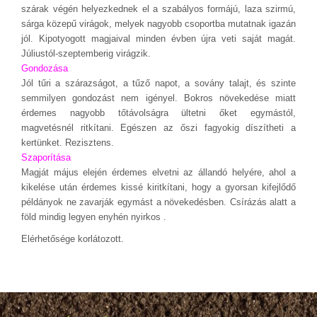
szárak végén helyezkednek el a szabályos formájú, laza szirmú,
sárga közepű virágok, melyek nagyobb csoportba mutatnak igazán
jól. Kipotyogott magjaival minden évben újra veti saját magát.
Júliustól-szeptemberig virágzik.
Gondozása
Jól tűri a szárazságot, a tűző napot, a sovány talajt, és szinte
semmilyen gondozást nem igényel. Bokros növekedése miatt
érdemes nagyobb tőtávolságra ültetni őket egymástól,
magvetésnél ritkítani. Egészen az őszi fagyokig díszítheti a
kertünket. Rezisztens.
Szaporítása
Magját május elején érdemes elvetni az állandó helyére, ahol a
kikelése után érdemes kissé kiritkítani, hogy a gyorsan kifejlődő
példányok ne zavarják egymást a növekedésben. Csírázás alatt a
föld mindig legyen enyhén nyirkos .
Elérhetősége korlátozott.