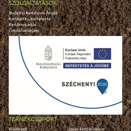
SZOLGÁLTATÁSOK
Budaörsi Kertészeti Áruda
Kertépítés, kivitelezés
Kertfenntartás
Öntözőrendszer
TERMÉKCSOPORT
Növények
Jován kerti kődekor