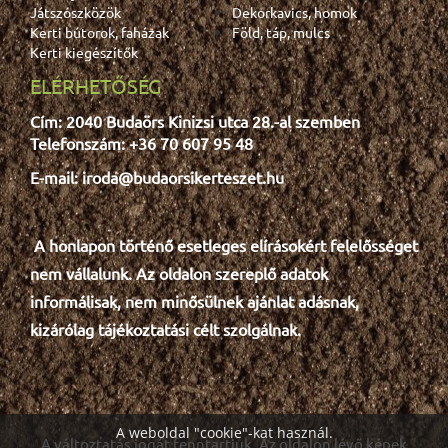
Játszószközök
Dekorkavics, homok
Kerti bútorok, faházak
Föld, táp, mulcs
Kerti kiegészítők
ELÉRHETŐSÉG
Cím: 2040 Budaörs Kinizsi utca 28.-al szemben
Telefonszám: +36 70 607 95 48
E-mail: iroda@budaorsikerteszet.hu
A honlapon történő esetleges e
lír
ásokért felelősséget
nem vállalunk. Az oldalon szereplő adatok
informálisak, nem minősülnek ajánlat adásnak,
kizárólag tájékoztatási célt szolgálnak.
A weboldal "cookie"-kat használ.
A változtatás jogát fenntartjuk. Az oldalon lévő képek