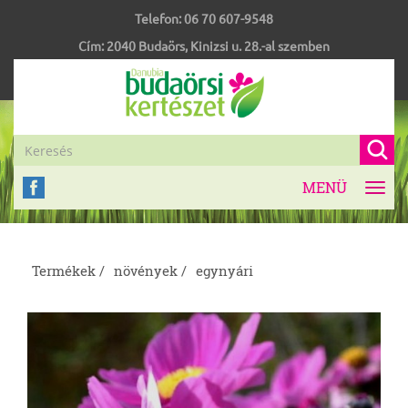
Telefon:
06 70 607-9548
Cím:
2040
Budaörs
,
Kinizsi u. 28.-al szemben
MENÜ
Toggl
navig
Termékek /
növények /
egynyári