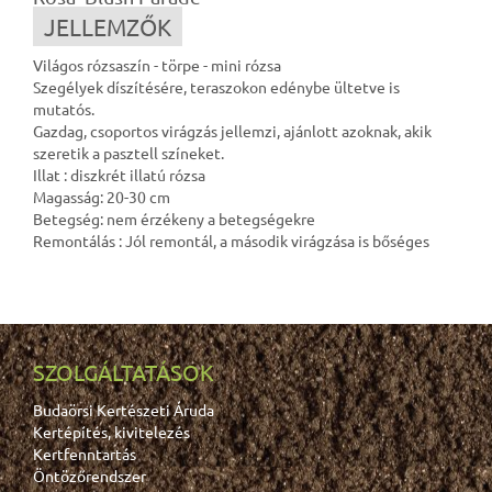
JELLEMZŐK
Világos rózsaszín - törpe - mini rózsa
Szegélyek díszítésére, teraszokon edénybe ültetve is
mutatós.
Gazdag, csoportos virágzás jellemzi, ajánlott azoknak, akik
szeretik a pasztell színeket.
Illat : diszkrét illatú rózsa
Magasság: 20-30 cm
Betegség: nem érzékeny a betegségekre
Remontálás : Jól remontál, a második virágzása is bőséges
SZOLGÁLTATÁSOK
Budaörsi Kertészeti Áruda
Kertépítés, kivitelezés
Kertfenntartás
Öntözőrendszer