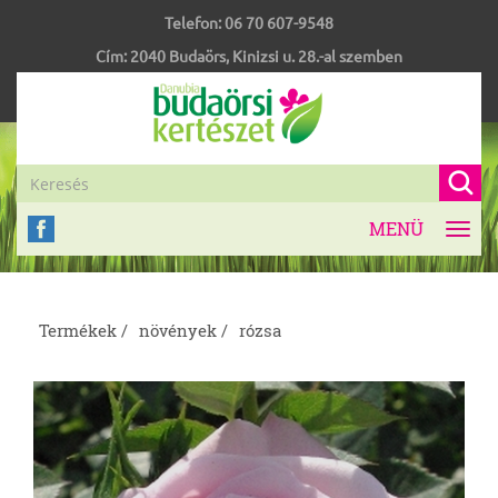
Telefon:
06 70 607-9548
Cím:
2040
Budaörs
,
Kinizsi u. 28.-al szemben
MENÜ
Toggl
navig
Termékek /
növények /
rózsa