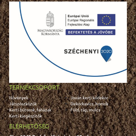
TERMÉKCSOPORT
Növények
Jován kerti kődekor
Játszószközök
Dekorkavics, homok
Kerti bútorok, faházak
Föld, táp, mulcs
Kerti kiegészítők
ELÉRHETŐSÉG