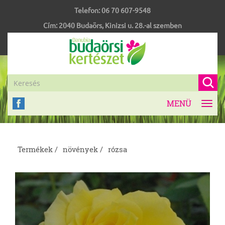
Telefon:
06 70 607-9548
Cím:
2040
Budaörs
,
Kinizsi u. 28.-al szemben
MENÜ
Toggl
navig
Termékek /
növények /
rózsa