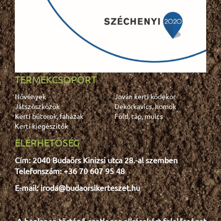
TERMÉKCSOPORT
Növények
Jován kerti kődekor
Játszószközök
Dekorkavics, homok
Kerti bútorok, faházak
Föld, táp, mulcs
Kerti kiegészítők
ELÉRHETŐSÉG
Cím: 2040 Budaörs Kinizsi utca 28.-al szemben
Telefonszám: +36 70 607 95 48
E-mail: iroda@budaorsikerteszet.hu