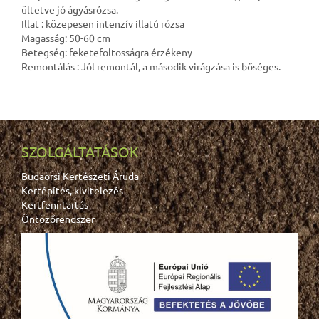
ültetve jó ágyásrózsa.
Illat : közepesen intenzív illatú rózsa
Magasság: 50-60 cm
Betegség: feketefoltosságra érzékeny
Remontálás : Jól remontál, a második virágzása is bőséges.
SZOLGÁLTATÁSOK
Budaörsi Kertészeti Áruda
Kertépítés, kivitelezés
Kertfenntartás
Öntözőrendszer