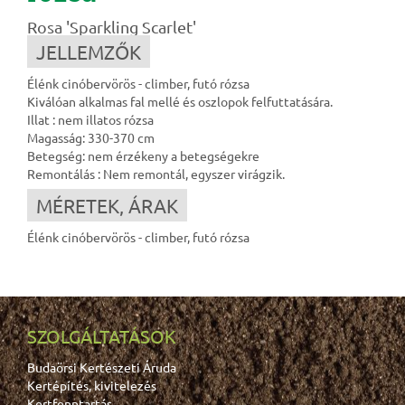
Rosa 'Sparkling Scarlet'
JELLEMZŐK
Élénk cinóbervörös - climber, futó rózsa
Kiválóan alkalmas fal mellé és oszlopok felfuttatására.
Illat : nem illatos rózsa
Magasság: 330-370 cm
Betegség: nem érzékeny a betegségekre
Remontálás : Nem remontál, egyszer virágzik.
MÉRETEK, ÁRAK
Élénk cinóbervörös - climber, futó rózsa
SZOLGÁLTATÁSOK
Budaörsi Kertészeti Áruda
Kertépítés, kivitelezés
Kertfenntartás