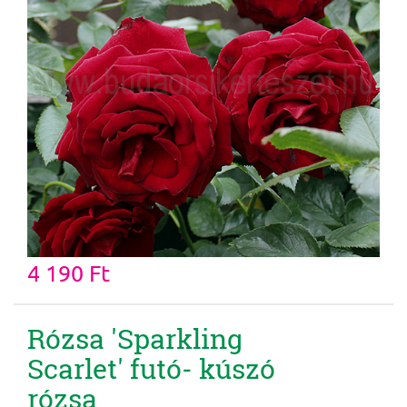
4 190 Ft
Rózsa 'Sparkling
Scarlet' futó- kúszó
rózsa