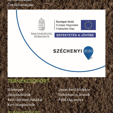
Öntözőrendszer
TERMÉKCSOPORT
Növények
Jován kerti kődekor
Játszószközök
Dekorkavics, homok
Kerti bútorok, faházak
Föld, táp, mulcs
Kerti kiegészítők
ELÉRHETŐSÉG