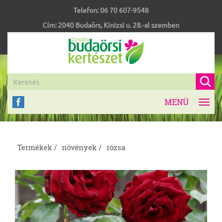
Telefon:
06 70 607-9548
Cím:
2040
Budaörs
,
Kinizsi u. 28.-al szemben
MENÜ
Toggl
navig
Termékek /
növények /
rózsa