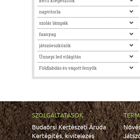
kerti kiegészítők
napvitorla
szolár lámpák
faanyag
játszóeszközök
Ünnepi led világítás
Földlabdás és vágott fenyők
SZOLGÁLTATÁSOK
TERM
Budaörsi Kertészeti Áruda
Növé
Kertépítés, kivitelezés
Játsz