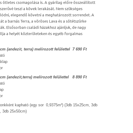
s ötletes csomagolása is. A gyárilag előre összeállított
szerűvé teszi a kövek lerakását. Nem szükséges
jlódni, elegendő követni a meghatározott sorrendet. A
gát a barnás Terra, a vöröses Lava és a sötétszürke
ják. Elsősorban családi házakhoz ajánljuk, de nagy
lja a helyét közterületeken és egyéb forgalmas
cm (andezit, terra) melírozott felülettel 7 690 Ft
ató
aklap
or
cm (andezit,terra) melírozott felülettel 8 890 Ft
ató
lap
or
ronkként kapható (egy sor
0,9375m²
)
(3db 15x25cm, 3db
, 3db 25x50cm)