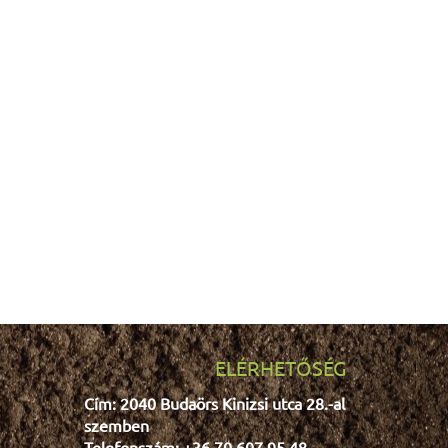
ELÉRHETŐSÉG
Cím: 2040 Budaörs Kinizsi utca 28.-al
szemben
Telefonszám: +36 70 607 95 48