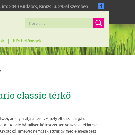
Cím:
2040
Budaörs
,
Kinizsi u. 28.-al szemben
ok
Elérhetőségek
k
rio classic térkő
szer, amely uralja a teret. Amely elhozza magával a
latot. Amely bármilyen környezetben vonzza a tekintetet.
 burkolókő, amelyet nemcsak attraktív megjelenése tesz