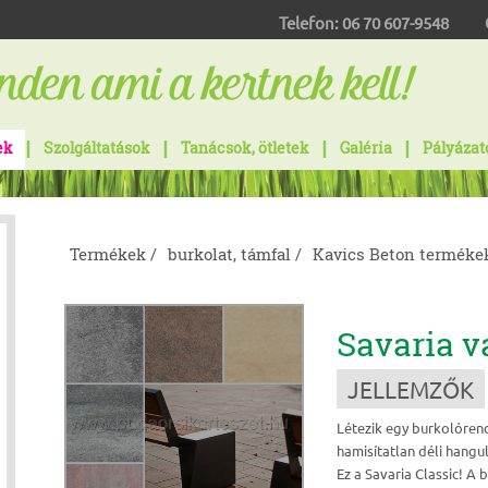
Telefon:
06 70 607-9548
ek
Szolgáltatások
Tanácsok, ötletek
Galéria
Pályázat
Termékek /
burkolat, támfal /
Kavics Beton terméke
Savaria va
JELLEMZŐK
Létezik egy burkolórend
hamisítatlan déli hangu
Ez a Savaria Classic! A