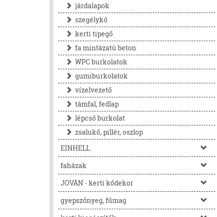
járdalapok
szegélykő
kerti tipegő
fa mintázatú beton
WPC burkolatok
gumiburkolatok
vízelvezető
támfal, fedlap
lépcső burkolat
zsalukő, pillér, oszlop
EINHELL
faházak
JOVÁN - kerti kődekor
gyepszőnyeg, fűmag