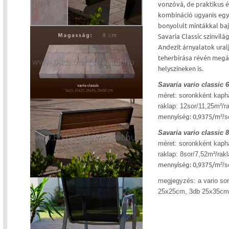
vonzóvá, de praktikus é
kombináció ugyanis egy
bonyolult mintákkal ba
Savaria Classic színvilá
Andezit árnyalatok ural
teherbírása révén megál
helyszíneken is.
Savaria vario classic 6
méret: soronkként kaph
raklap:
12
sor/11,25m²/r
mennyiség:
0,9375/m
²/s
Savaria vario classic 8
méret: soronkként kaph
raklap:
8
sor/7,52m²/rak
mennyiség:
0,9375/m
²
/s
megjegyzés: a vario
so
25x25cm, 3db 25x35cm