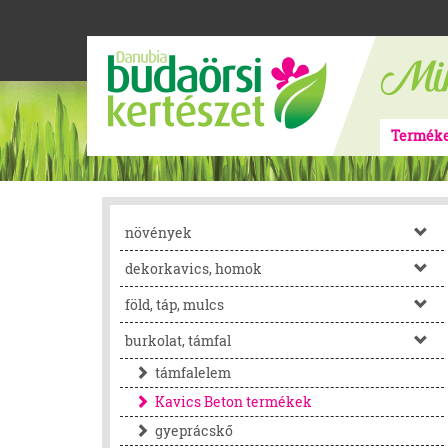
Termék
növények
dekorkavics, homok
föld, táp, mulcs
burkolat, támfal
támfalelem
Kavics Beton termékek
gyeprácskő