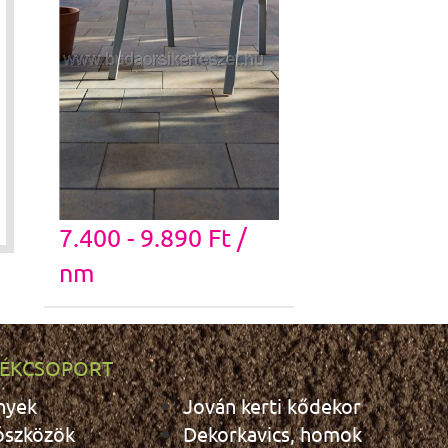
7.400 - 9.890 Ft /
nm
ÉKCSOPORT
nyek
Jován kerti kődekor
ószközök
Dekorkavics, homok