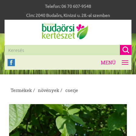
Telefon:
06 70 607-9548
Cím:
2040
Budaörs
,
Kinizsi u. 28.-al szemben
MENÜ
Toggl
navig
Termékek /
növények /
cserje