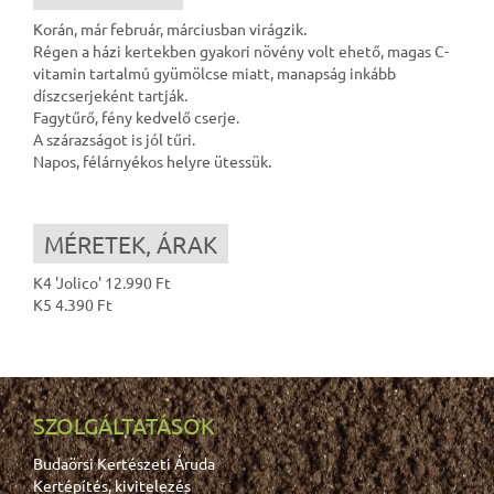
Korán, már február, márciusban virágzik.
Régen a házi kertekben gyakori növény volt ehető, magas C-
vitamin tartalmú gyümölcse miatt, manapság inkább
díszcserjeként tartják.
Fagytűrő, fény kedvelő cserje.
A szárazságot is jól tűri.
Napos, félárnyékos helyre ütessük.
MÉRETEK, ÁRAK
K4 'Jolico' 12.990 Ft
K5 4.390 Ft
SZOLGÁLTATÁSOK
Budaörsi Kertészeti Áruda
Kertépítés, kivitelezés