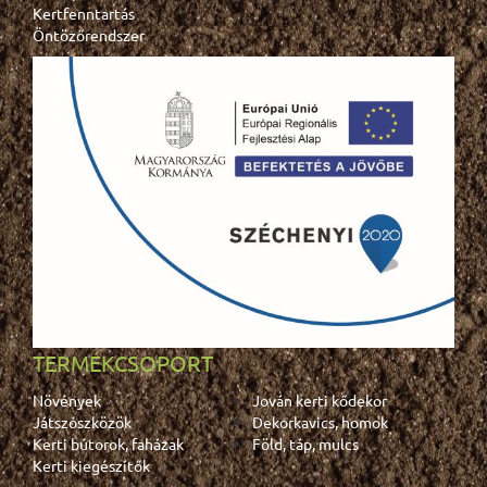
Kertfenntartás
Öntözőrendszer
TERMÉKCSOPORT
Növények
Jován kerti kődekor
Játszószközök
Dekorkavics, homok
Kerti bútorok, faházak
Föld, táp, mulcs
Kerti kiegészítők