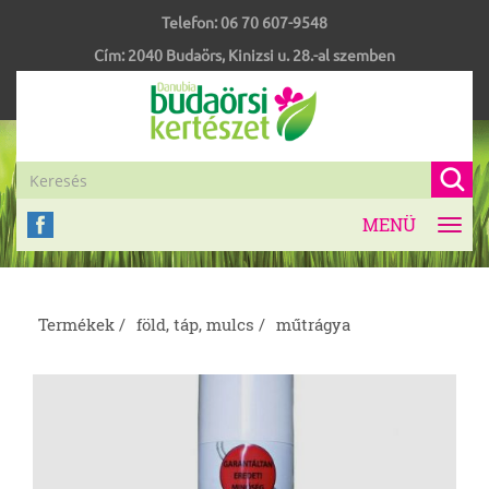
Telefon:
06 70 607-9548
Cím:
2040
Budaörs
,
Kinizsi u. 28.-al szemben
MENÜ
Toggl
navig
Termékek /
föld, táp, mulcs /
műtrágya