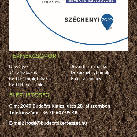
TERMÉKCSOPORT
Növények
Jován kerti kődekor
Játszószközök
Dekorkavics, homok
Kerti bútorok, faházak
Föld, táp, mulcs
Kerti kiegészítők
ELÉRHETŐSÉG
Cím: 2040 Budaörs Kinizsi utca 28.-al szemben
Telefonszám: +36 70 607 95 48
E-mail: iroda@budaorsikerteszet.hu