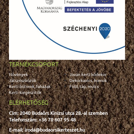
TERMÉKCSOPORT
Növények
Jován kerti kődekor
Játszószközök
Dekorkavics, homok
Kerti bútorok, faházak
Föld, táp, mulcs
Kerti kiegészítők
ELÉRHETŐSÉG
Cím: 2040 Budaörs Kinizsi utca 28.-al szemben
Telefonszám: +36 70 607 95 48
E-mail: iroda@budaorsikerteszet.hu