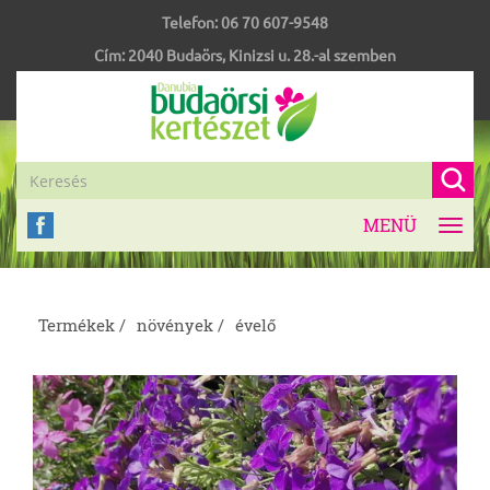
Telefon:
06 70 607-9548
Cím:
2040
Budaörs
,
Kinizsi u. 28.-al szemben
MENÜ
Toggl
navig
Termékek /
növények /
évelő