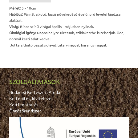
Méret:
5 - 10cm
Habitus:
Párnát alkotó, lassú növekedésű évelő. pró levelei lándzsa
alakúak.
Virág:
Bíbor színű virágai április - májusban nyílnak.
Ökológiai igény:
Napos helyre ültessük, sziklakertbe is tehetjük. Üde,
normál kerti talat kedvel.
Jól társítható pázsitviolával, tatárvirággal, harangvirággal.
SZOLGÁLTATÁSOK
Budaörsi Kertészeti Áruda
Kertépítés, kivitelezés
Kertfenntartás
Öntözőrendszer