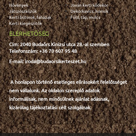
Növények
Jován kerti kődekor
Játszószközök
Dekorkavics, homok
Kerti bútorok, faházak
Föld, táp, mulcs
Kerti kiegészítők
ELÉRHETŐSÉG
Cím: 2040 Budaörs Kinizsi utca 28.-al szemben
Telefonszám: +36 70 607 95 48
E-mail: iroda@budaorsikerteszet.hu
A honlapon történő esetleges e
lír
ásokért felelősséget
nem vállalunk. Az oldalon szereplő adatok
informálisak, nem minősülnek ajánlat adásnak,
kizárólag tájékoztatási célt szolgálnak.