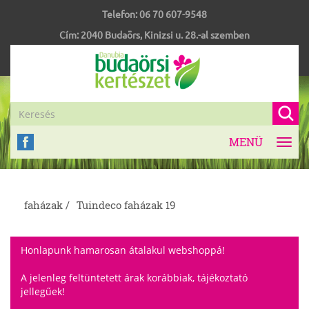
Telefon:
06 70 607-9548
Cím:
2040
Budaörs
,
Kinizsi u. 28.-al szemben
MENÜ
Toggl
navig
faházak /
Tuindeco faházak 19
Honlapunk hamarosan átalakul webshoppá!
A jelenleg feltüntetett árak korábbiak, tájékoztató
jellegűek!