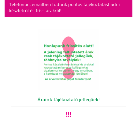
Telefonon, emailben tudunk pontos tájékoztatást adni
készletről és friss árakról!
Áraink tájékoztató jellegűek!
!!!