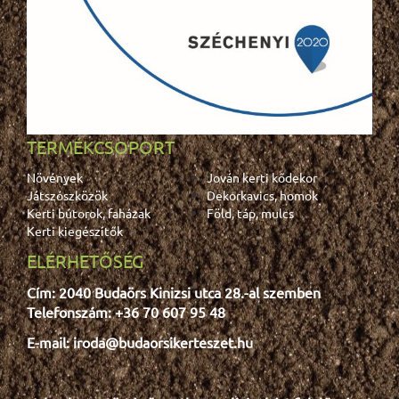
TERMÉKCSOPORT
Növények
Jován kerti kődekor
Játszószközök
Dekorkavics, homok
Kerti bútorok, faházak
Föld, táp, mulcs
Kerti kiegészítők
ELÉRHETŐSÉG
Cím: 2040 Budaörs Kinizsi utca 28.-al szemben
Telefonszám: +36 70 607 95 48
E-mail: iroda@budaorsikerteszet.hu