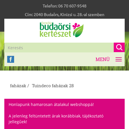
Telefon:
06 70 607-9548
Cím:
2040
Budaörs
,
Kinizsi u. 28.-al szemben
MENÜ
Toggl
navig
faházak /
Tuindeco faházak 28
Honlapunk hamarosan átalakul webshoppá!
A jelenleg feltüntetett árak korábbiak, tájékoztató
jellegűek!