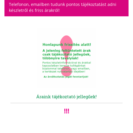
Telefonon, emailben tudunk pontos tájékoztatást adni
készletről és friss árakról!
Áraink tájékoztató jellegűek!
!!!