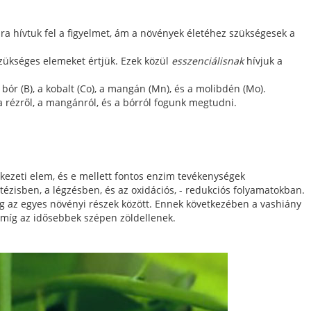
 hívtuk fel a figyelmet, ám a növények életéhez szükségesek a
ükséges elemeket értjük. Ezek közül
esszenciálisnak
hívjuk a
, a bór (B), a kobalt (Co), a mangán (Mn), és a molibdén (Mo).
 a rézről, a mangánról, és a bórról fogunk megtudni.
ezeti elem, és e mellett fontos enzim tevékenységek
tézisben, a légzésben, és az oxidációs, - redukciós folyamatokban.
 az egyes növényi részek között. Ennek következében a vashiány
, míg az idősebbek szépen zöldellenek.