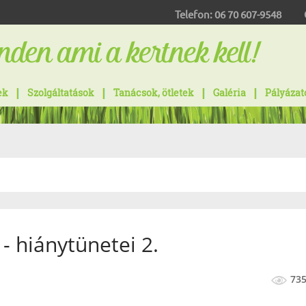
Telefon:
06 70 607-9548
ek
Szolgáltatások
Tanácsok, ötletek
Galéria
Pályázat
- hiánytünetei 2.
73