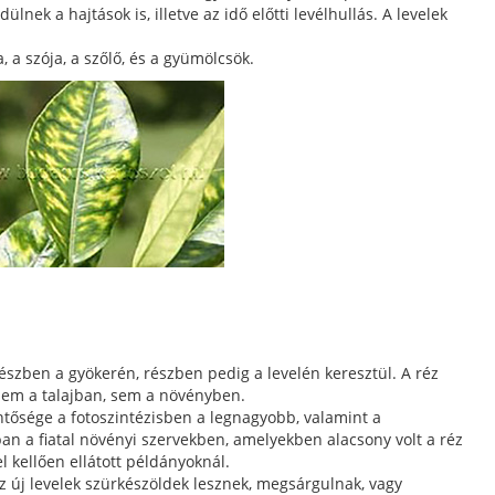
lnek a hajtások is, illetve az idő előtti levélhullás. A levelek
, a szója, a szőlő, és a gyümölcsök.
részben a gyökerén, részben pedig a levelén keresztül. A réz
em a talajban, sem a növényben.
tősége a fotoszintézisben a legnagyobb, valamint a
ban a fiatal növényi szervekben, amelyekben alacsony volt a réz
el kellően ellátott példányoknál.
z új levelek szürkészöldek lesznek, megsárgulnak, vagy