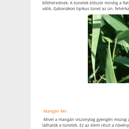
kifehérednek. A tünetek először mindig a fia
válik. Gabonákon tipikus tünet az ún. fehér
Mangán Mn
Mivel a mangán viszonylag gyengén mozog a n
láthatók a tünetek. Ez az elem részt a növé