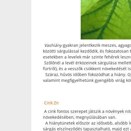
Vashiány
gyakran jelentkezik meszes, agyagos
közötti sárgulással kezdődik, és fokozatosan 
esetekben a levelek már szinte fehérek leszn
Szőlőnél a levél érközeinek sárgulása mellet
fürtről), és a vesszők csökkent növekedését i
Száraz, hűvös időben fokozódhat a hiány. Gy
valamint megfigyelhetünk gyengébb virág köt
Cink Zn
A cink fontos szerepet játszik a növények n
növekedésében, megnyúlásában van.
A hiánytünetek először az idősebb, alsóbb le
sárgás elszíneződés tapasztalható, majd ezt a