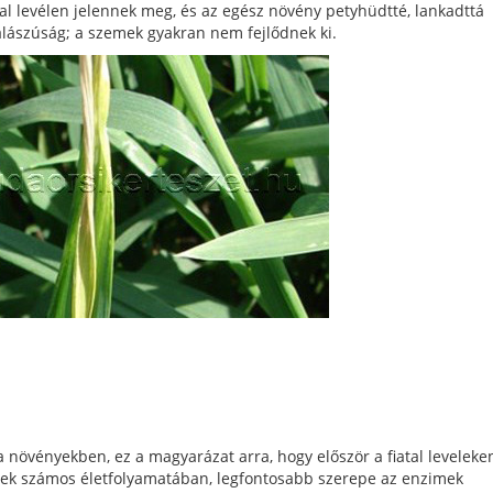
tal levélen jelennek meg, és az egész növény petyhüdtté, lankadttá
kalászúság; a szemek gyakran nem fejlődnek ki.
övényekben, ez a magyarázat arra, hogy először a fiatal leveleke
nyek számos életfolyamatában, legfontosabb szerepe az enzimek