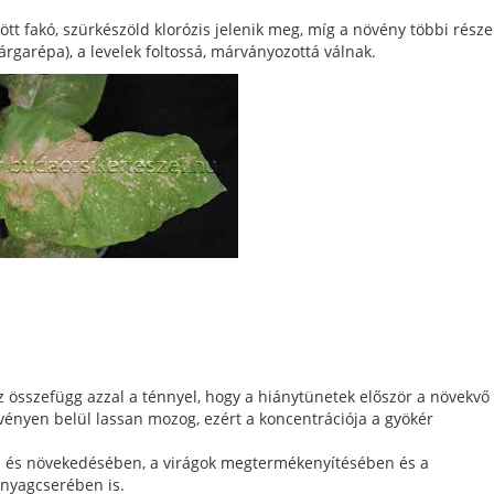
özött fakó, szürkészöld klorózis jelenik meg, míg a növény többi része
rgarépa), a levelek foltossá, márványozottá válnak.
összefügg azzal a ténnyel, hogy a hiánytünetek először a növekvő
ényen belül lassan mozog, ezért a koncentrációja a gyökér
en és növekedésében, a virágok megtermékenyítésében és a
anyagcserében is.