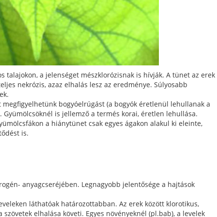
 talajokon, a jelenséget mészklorózisnak is hívják. A tünet az erek
teljes nekrózis, azaz elhalás lesz az eredménye. Súlyosabb
ek.
t megfigyelhetünk bogyóelrúgást (a bogyók éretlenül lehullanak a
s. Gyümölcsöknél is jellemző a termés korai, éretlen lehullása.
ümölcsfákon a hiánytünet csak egyes ágakon alakul ki eleinte,
ődést is.
itrogén- anyagcseréjében. Legnagyobb jelentősége a hajtások
veleken láthatóak határozottabban. Az erek között klorotikus,
 szövetek elhalása követi. Egyes növényeknél (pl.bab), a levelek