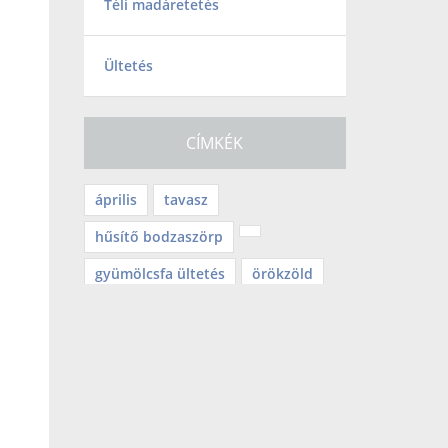
Téli madáretetés
Ültetés
CÍMKÉK
április
tavasz
hűsítő bodzaszörp
gyümölcsfa ültetés
örökzöld
mérgező növény
balkongyümölcs
Tv2
befőzés
lekvár
mediterrán
teleltetés
halloween