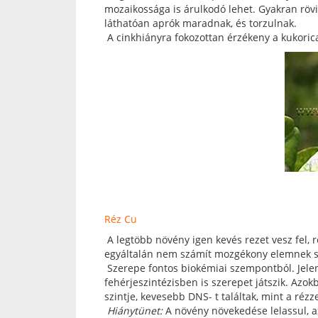
mozaikossága is árulkodó lehet. Gyakran rövidü
láthatóan aprók maradnak, és torzulnak.
A cinkhiányra fokozottan érzékeny a kukorica
Réz Cu
A legtöbb növény igen kevés rezet vesz fel, 
egyáltalán nem számít mozgékony elemnek s
Szerepe fontos biokémiai szempontból. Jelen
fehérjeszintézisben is szerepet játszik. Azok
szintje, kevesebb DNS- t találtak, mint a rézz
Hiánytünet:
A növény növekedése lelassul, a