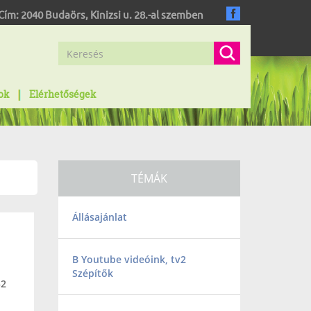
Cím:
2040
Budaörs
,
Kinizsi u. 28.-al szemben
ok
Elérhetőségek
TÉMÁK
Állásajánlat
B Youtube videóink, tv2
Szépítők
52