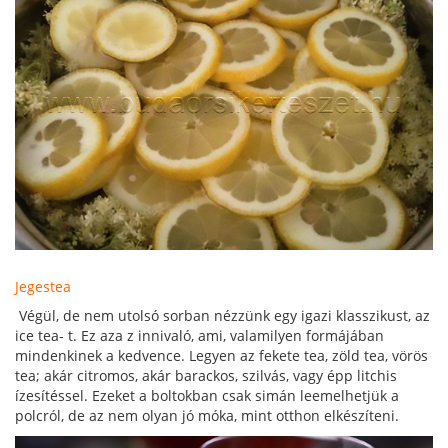
Jegestea
Végül, de nem utolsó sorban nézzünk egy igazi klasszikust, az
ice tea- t. Ez aza z innivaló, ami, valamilyen formájában
mindenkinek a kedvence. Legyen az fekete tea, zöld tea, vörös
tea; akár citromos, akár barackos, szilvás, vagy épp litchis
ízesítéssel. Ezeket a boltokban csak simán leemelhetjük a
polcról, de az nem olyan jó móka, mint otthon elkészíteni.