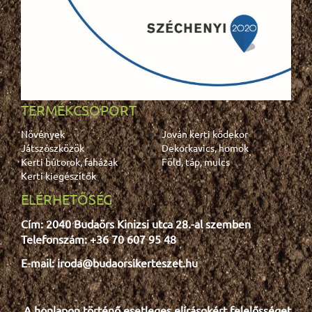
TERMÉKCSOPORT
Növények
Jován kerti kődekor
Játszószközök
Dekorkavics, homok
Kerti bútorok, faházak
Föld, táp, mulcs
Kerti kiegészítők
ELÉRHETŐSÉG
Cím: 2040 Budaörs Kinizsi utca 28.-al szemben
Telefonszám: +36 70 607 95 48
E-mail: iroda@budaorsikerteszet.hu
A honlapon történő esetleges e
lír
ásokért felelősséget