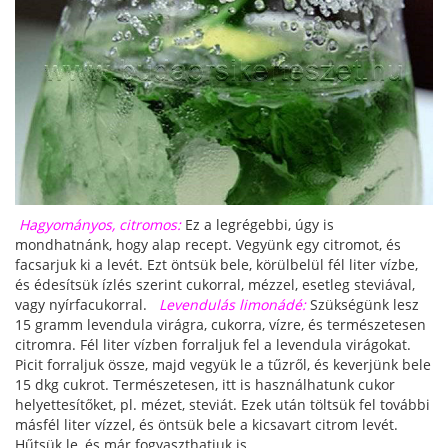
Hagyományos, citromos:
Ez a legrégebbi, úgy is
mondhatnánk, hogy alap recept. Vegyünk egy citromot, és
facsarjuk ki a levét. Ezt öntsük bele, körülbelül fél liter vízbe,
és édesítsük ízlés szerint cukorral, mézzel, esetleg steviával,
vagy nyírfacukorral.
Levendulás limonádé:
Szükségünk lesz
15 gramm levendula virágra, cukorra, vízre, és természetesen
citromra. Fél liter vízben forraljuk fel a levendula virágokat.
Picit forraljuk össze, majd vegyük le a tűzről, és keverjünk bele
15 dkg cukrot. Természetesen, itt is használhatunk cukor
helyettesítőket, pl. mézet, steviát. Ezek után töltsük fel további
másfél liter vízzel, és öntsük bele a kicsavart citrom levét.
Hűtsük le, és már fogyaszthatjuk is.