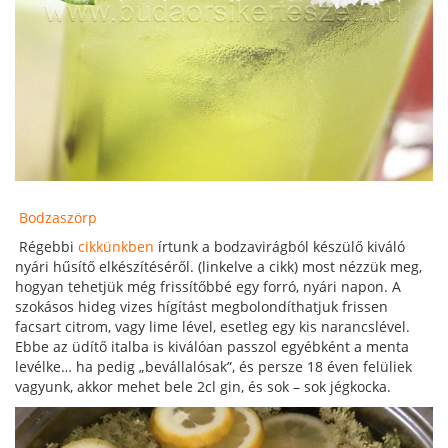
Bodzaszörp
Régebbi
cikkünkben
írtunk a bodzavirágból készülő kiváló
nyári hűsítő elkészítéséről. (linkelve a cikk) most nézzük meg,
hogyan tehetjük még frissítőbbé egy forró, nyári napon. A
szokásos hideg vizes hígítást megbolondíthatjuk frissen
facsart citrom, vagy lime lével, esetleg egy kis narancslével.
Ebbe az üdítő italba is kiválóan passzol egyébként a menta
levélke… ha pedig „bevállalósak”, és persze 18 éven felüliek
vagyunk, akkor mehet bele 2cl gin, és sok – sok jégkocka.