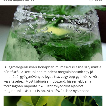
A legmelegebb nyári hónapban mi másról is esne szó, mint a
hűsítőkről. A kertünkben mindent megtalálhatunk egy jó
limonádé, gyógynövényes jeges tea, vagy épp gyümölcsszörp
készítéséhez. Most különösen időszerű, hiszen ebben a
forróságban naponta 2 – 3 liter folyadékot ajánlott
meginnunk. Lássunk is hozzá a készítéshez nyomban!