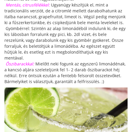
Mentás, citrusfélékkel:
Ugyanúgy készítjük el, mint a
tradicionális verziót, de a citromlé mellett darabolhatunk az
italba narancsot, grapefruitot, limeot is. Végül pedig menjünk
ki a fűszerkertünkbe, és csipkedjünk bele menta leveleket is.
Gyömbérrel: Szintén az alap limonádéból indulunk ki, de egy
kis lábosban forralunk egy pici, kb. 2dl vizet, és bele
reszelünk, vagy darabolunk egy kis gyömbér gyökeret. Össze
forraljuk, és beletöltjük a limonádéba. Az egészet együtt
hűtjük le, és esetleg ezt is megbolondíthatjuk egy kis
mentával.
Őszibarackkal:
Mielőtt neki fogunk az egyszerű limonádénak,
a kancsó aljára szeleteljünk fel 1- 2 darab őszibarackot héj
nélkül. Erre öntsük ezután a fentebb felsorolt összetevőket.
Bármelyiket is választjuk, garantált a felfrissülés. ;)