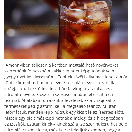
Amennyiben teljesen a kertben megtalálható növényeket
szeretnénk felhasználni, akkor mindenképp teának való
gyógyfűvet kell keresnünk. Többek között alkalmas lehet a már
többször említett menta levele, a csalán levele, a kamilla
virágja, a kakukkfű levele, a hársfa virágja, a zsálya, és a
citromfű levele. Először a szokásos módon elkészítjük a
teánkat. Általában forrázzuk a leveleket, és a virágokat, a
terméseket pedig áztatni kell a megfelelő teához. Miután
leforráztuk, mindenképp hűtsük egy kicsit le az ízesítés előtt,
hiszen egy picit másképp hatnak a meleg, és a hideg teában
az ízesítők. Ezután kinek – kinek szája íze szerint kerülhet bele
citromlé, cukor, stevia, méz is. Ne feledjük azonban, hogy a