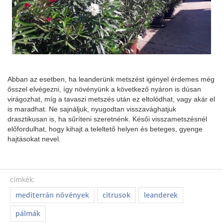
Abban az esetben, ha leanderünk metszést igényel érdemes még
ősszel elvégezni, így növényünk a következő nyáron is dúsan
virágozhat, míg a tavaszi metszés után ez eltolódhat, vagy akár el
is maradhat. Ne sajnáljuk, nyugodtan visszavághatjuk
drasztikusan is, ha sűríteni szeretnénk. Késői visszametszésnél
előfordulhat, hogy kihajt a teleltető helyen és beteges, gyenge
hajtásokat nevel.
címkék:
mediterrán növények
citrusok
leanderek
pálmák