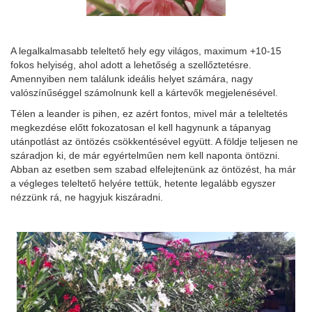
A legalkalmasabb teleltető hely egy világos, maximum +10-15
fokos helyiség, ahol adott a lehetőség a szellőztetésre.
Amennyiben nem találunk ideális helyet számára, nagy
valószínűséggel számolnunk kell a kártevők megjelenésével.
Télen a leander is pihen, ez azért fontos, mivel már a teleltetés
megkezdése előtt fokozatosan el kell hagynunk a tápanyag
utánpotlást az öntözés csökkentésével együtt. A földje teljesen ne
száradjon ki, de már egyértelműen nem kell naponta öntözni.
Abban az esetben sem szabad elfelejtenünk az öntözést, ha már
a végleges teleltető helyére tettük, hetente legalább egyszer
nézzünk rá, ne hagyjuk kiszáradni.