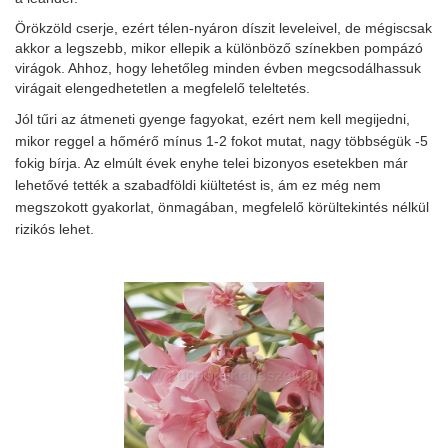
Örökzöld cserje, ezért télen-nyáron díszit leveleivel, de mégiscsak
akkor a legszebb, mikor ellepik a különböző színekben pompázó
virágok. Ahhoz, hogy lehetőleg minden évben megcsodálhassuk
virágait elengedhetetlen a megfelelő teleltetés.
Jól tűri az átmeneti gyenge fagyokat, ezért nem kell megijedni,
mikor reggel a hőmérő mínus 1-2 fokot mutat, nagy többségük -5
fokig bírja. Az elmúlt évek enyhe telei bizonyos esetekben már
lehetővé tették a szabadföldi kiültetést is, ám ez még nem
megszokott gyakorlat, önmagában, megfelelő körültekintés nélkül
rizikós lehet.