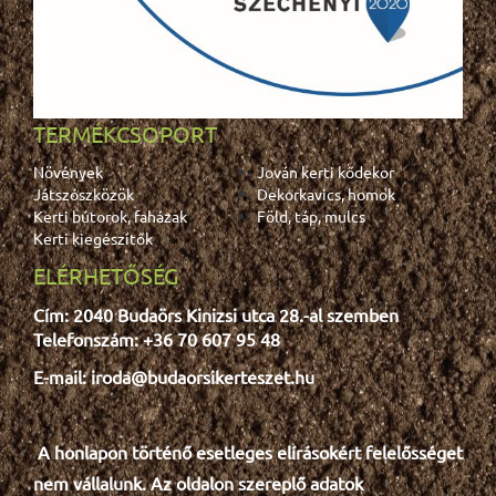
TERMÉKCSOPORT
Növények
Jován kerti kődekor
Játszószközök
Dekorkavics, homok
Kerti bútorok, faházak
Föld, táp, mulcs
Kerti kiegészítők
ELÉRHETŐSÉG
Cím: 2040 Budaörs Kinizsi utca 28.-al szemben
Telefonszám: +36 70 607 95 48
E-mail: iroda@budaorsikerteszet.hu
A honlapon történő esetleges e
lír
ásokért felelősséget
nem vállalunk. Az oldalon szereplő adatok