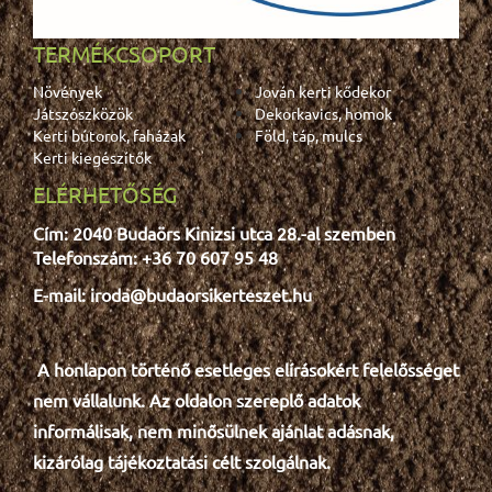
TERMÉKCSOPORT
Növények
Jován kerti kődekor
Játszószközök
Dekorkavics, homok
Kerti bútorok, faházak
Föld, táp, mulcs
Kerti kiegészítők
ELÉRHETŐSÉG
Cím: 2040 Budaörs Kinizsi utca 28.-al szemben
Telefonszám: +36 70 607 95 48
E-mail: iroda@budaorsikerteszet.hu
A honlapon történő esetleges e
lír
ásokért felelősséget
nem vállalunk. Az oldalon szereplő adatok
informálisak, nem minősülnek ajánlat adásnak,
kizárólag tájékoztatási célt szolgálnak.