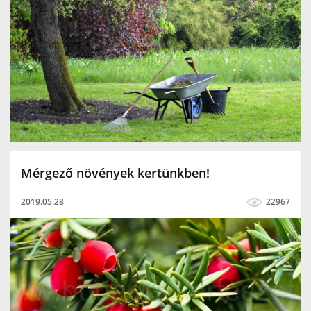
Mérgező növények kertünkben!
2019.05.28
22967