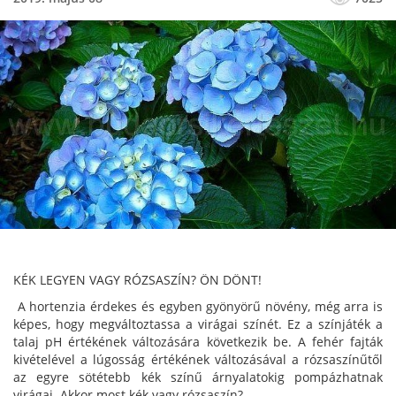
KÉK LEGYEN VAGY RÓZSASZÍN? ÖN DÖNT!
A hortenzia érdekes és egyben gyönyörű növény, még arra is
képes, hogy megváltoztassa a virágai színét. Ez a színjáték a
talaj pH értékének változására következik be. A fehér fajták
kivételével a lúgosság értékének változásával a rózsaszínűtől
az egyre sötétebb kék színű árnyalatokig pompázhatnak
virágai. Akkor most kék vagy rózsaszín?