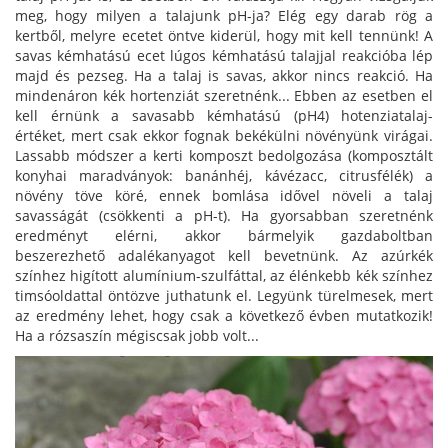
meg, hogy milyen a talajunk pH-ja? Elég egy darab rög a
kertből, melyre ecetet öntve kiderül, hogy mit kell tennünk! A
savas kémhatású ecet lúgos kémhatású talajjal reakcióba lép
majd és pezseg. Ha a talaj is savas, akkor nincs reakció. Ha
mindenáron kék hortenziát szeretnénk... Ebben az esetben el
kell érnünk a savasabb kémhatású (pH4) hotenziatalaj-
értéket, mert csak ekkor fognak bekékülni növényünk virágai.
Lassabb módszer a kerti komposzt bedolgozása (komposztált
konyhai maradványok: banánhéj, kávézacc, citrusfélék) a
növény töve köré, ennek bomlása idővel növeli a talaj
savasságát (csökkenti a pH-t). Ha gyorsabban szeretnénk
eredményt elérni, akkor bármelyik gazdaboltban
beszerezhető adalékanyagot kell bevetnünk. Az azúrkék
színhez higított alumínium-szulfáttal, az élénkebb kék színhez
timsóoldattal öntözve juthatunk el. Legyünk türelmesek, mert
az eredmény lehet, hogy csak a következő évben mutatkozik!
Ha a rózsaszín mégiscsak jobb volt...