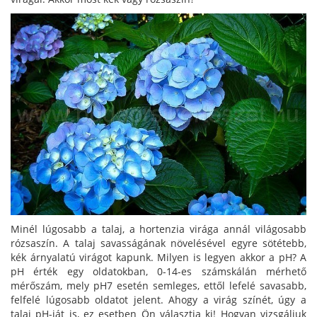
Minél lúgosabb a talaj, a hortenzia virága annál világosabb
rózsaszín. A talaj savasságának növelésével egyre sötétebb,
kék árnyalatú virágot kapunk. Milyen is legyen akkor a pH? A
pH érték egy oldatokban, 0-14-es számskálán mérhető
mérőszám, mely pH7 esetén semleges, ettől lefelé savasabb,
felfelé lúgosabb oldatot jelent. Ahogy a virág színét, úgy a
talaj pH-ját is, ez esetben Ön választja ki! Hogyan vizsgáljuk