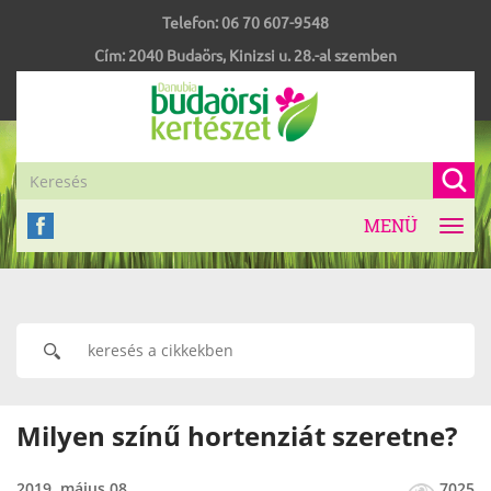
Telefon:
06 70 607-9548
Cím:
2040
Budaörs
,
Kinizsi u. 28.-al szemben
MENÜ
Toggl
navig
Milyen színű hortenziát szeretne?
2019. május 08
7025