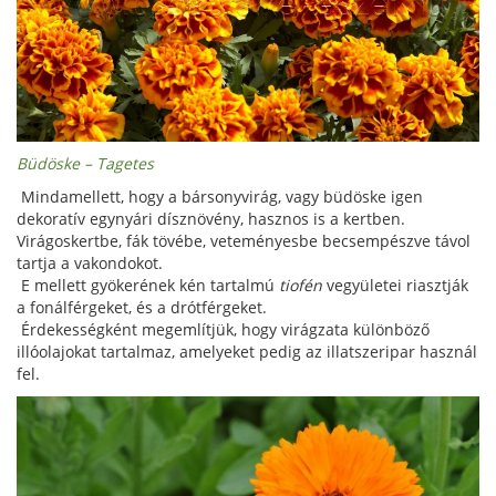
Büdöske – Tagetes
Mindamellett, hogy a bársonyvirág, vagy büdöske igen
dekoratív egynyári dísznövény, hasznos is a kertben.
Virágoskertbe, fák tövébe, veteményesbe becsempészve távol
tartja a vakondokot.
E mellett gyökerének kén tartalmú
tiofén
vegyületei riasztják
a fonálférgeket, és a drótférgeket.
Érdekességként megemlítjük, hogy virágzata különböző
illóolajokat tartalmaz, amelyeket pedig az illatszeripar használ
fel.