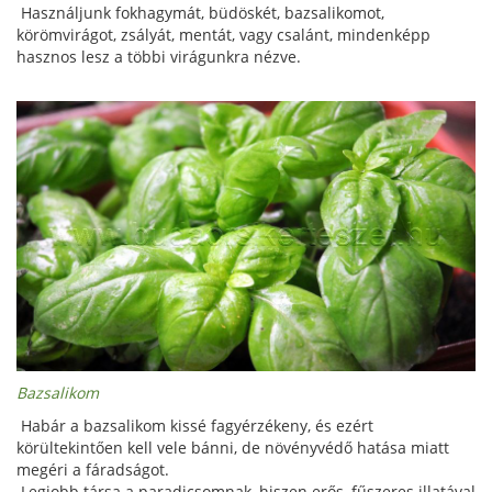
Használjunk fokhagymát, büdöskét, bazsalikomot,
körömvirágot, zsályát, mentát, vagy csalánt, mindenképp
hasznos lesz a többi virágunkra nézve.
Bazsalikom
Habár a bazsalikom kissé fagyérzékeny, és ezért
körültekintően kell vele bánni, de növényvédő hatása miatt
megéri a fáradságot.
Legjobb társa a paradicsomnak, hiszen erős, fűszeres illatával