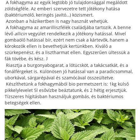
A fokhagyma az egyik legtöbb jó tulajdonsággal megáldott
zöldségféle. Az emberi szervezetre tett jótékony hatása
(baktériumölő, keringés javító…) közismert.
Azonban a házikertben is nagy hasznát vehetjük.
A fokhagyma az amarilliszfélék családjába tartozik. A benne
lévő
allicin
vegyület rendelkezik a jótékony hatással. Mivel
gombaölő hatással bír, ezért nem csak a kártevők, hanem a
kórokozók ellen is bevethetjük kertünkben. Kiváló a
szürkepenész, és a lisztharmat ellen. Egyszerűen ültessük a
fák tövébe, és kész.
J
Riasztja a burgonyabogarat, a lótücsköt, a takácsatkát, és a
fonálférgeket is. Különösen jó hatással van a paradicsommal,
uborkával, sárgarépával és szamócával összeültetve.
Készíthetünk a fokhagymából bio permetszert is: 1kg külső
pikkelylevelet 5l esővízbe beáztatunk, és 2 hétig erjesztjük.
Tízszeres hígításban használjuk gombás, és baktériumos
betegségek ellen.