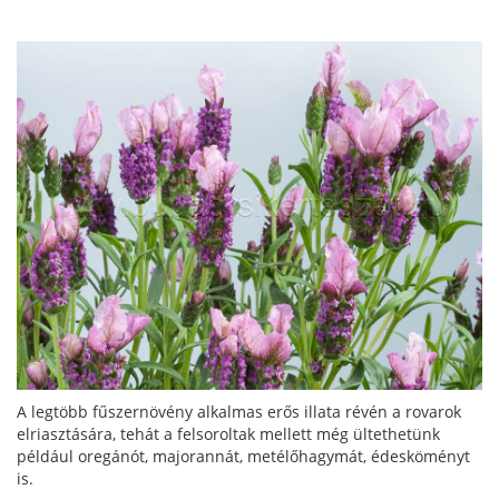
A legtöbb fűszernövény alkalmas erős illata révén a rovarok
elriasztására, tehát a felsoroltak mellett még ültethetünk
például oregánót, majorannát, metélőhagymát, édesköményt
is.