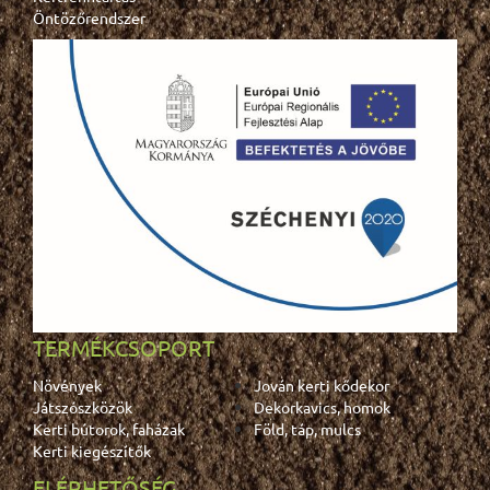
Öntözőrendszer
TERMÉKCSOPORT
Növények
Jován kerti kődekor
Játszószközök
Dekorkavics, homok
Kerti bútorok, faházak
Föld, táp, mulcs
Kerti kiegészítők
ELÉRHETŐSÉG