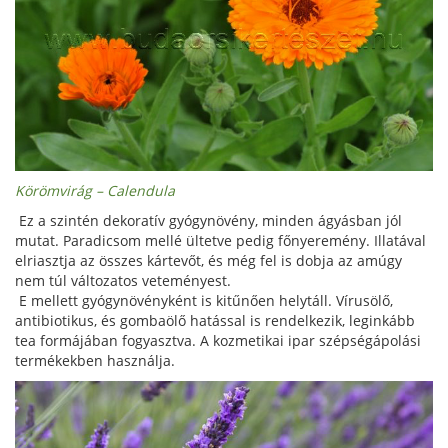
Körömvirág – Calendula
Ez a szintén dekoratív gyógynövény, minden ágyásban jól
mutat. Paradicsom mellé ültetve pedig főnyeremény. Illatával
elriasztja az összes kártevőt, és még fel is dobja az amúgy
nem túl változatos veteményest.
E mellett gyógynövényként is kitűnően helytáll. Vírusölő,
antibiotikus, és gombaölő hatással is rendelkezik, leginkább
tea formájában fogyasztva. A kozmetikai ipar szépségápolási
termékekben használja.