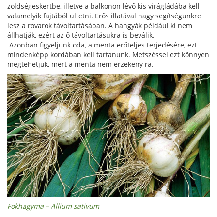
zöldségeskertbe, illetve a balkonon lévő kis virágládába kell
valamelyik fajtából ültetni. Erős illatával nagy segítségünkre
lesz a rovarok távoltartásában. A hangyák például ki nem
állhatják, ezért az ő távoltartásukra is beválik.
Azonban figyeljünk oda, a menta erőteljes terjedésére, ezt
mindenképp kordában kell tartanunk. Metszéssel ezt könnyen
megtehetjük, mert a menta nem érzékeny rá.
Fokhagyma – Allium sativum