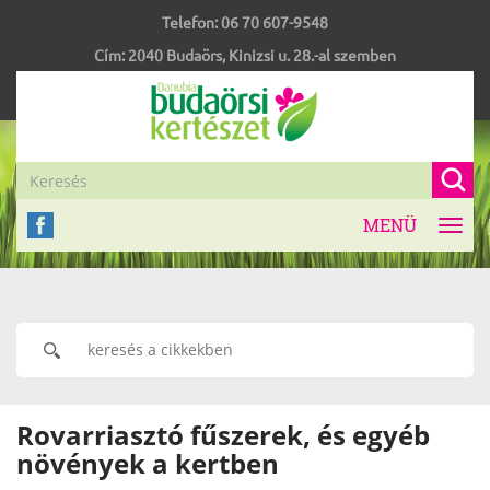
Telefon:
06 70 607-9548
Cím:
2040
Budaörs
,
Kinizsi u. 28.-al szemben
MENÜ
Toggl
navig
Rovarriasztó fűszerek, és egyéb
növények a kertben