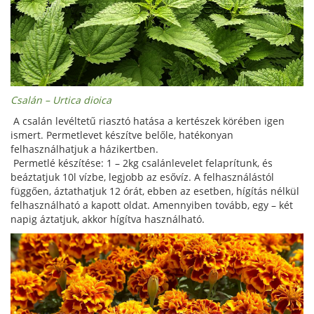
Csalán – Urtica dioica
A csalán levéltetű riasztó hatása a kertészek körében igen
ismert. Permetlevet készítve belőle, hatékonyan
felhasználhatjuk a házikertben.
Permetlé készítése: 1 – 2kg csalánlevelet felaprítunk, és
beáztatjuk 10l vízbe, legjobb az esővíz. A felhasználástól
függően, áztathatjuk 12 órát, ebben az esetben, hígítás nélkül
felhasználható a kapott oldat. Amennyiben tovább, egy – két
napig áztatjuk, akkor hígítva használható.