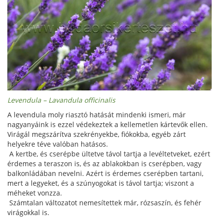
Levendula – Lavandula officinalis
A levendula moly riasztó hatását mindenki ismeri, már
nagyanyáink is ezzel védekeztek a kellemetlen kártevők ellen.
Virágál megszárítva szekrényekbe, fiókokba, egyéb zárt
helyekre téve valóban hatásos.
A kertbe, és cserépbe ültetve távol tartja a levéltetveket, ezért
érdemes a teraszon is, és az ablakokban is cserépben, vagy
balkonládában nevelni. Azért is érdemes cserépben tartani,
mert a legyeket, és a szúnyogokat is távol tartja; viszont a
méheket vonzza.
Számtalan változatot nemesítettek már, rózsaszín, és fehér
virágokkal is.