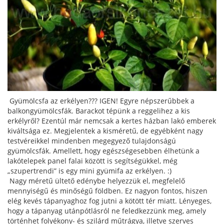
Gyümölcsfa az erkélyen??? IGEN! Egyre népszerűbbek a
balkongyümölcsfák. Barackot tépünk a reggelihez a kis
erkélyről? Ezentúl már nemcsak a kertes házban lakó emberek
kiváltsága ez. Megjelentek a kisméretű, de egyébként nagy
testvéreikkel mindenben megegyező tulajdonságú
gyümölcsfák. Amellett, hogy egészségesebben élhetünk a
lakótelepek panel falai között is segítségükkel, még
„szupertrendi” is egy mini gyümifa az erkélyen. :)
Nagy méretű ültető edénybe helyezzük el, megfelelő
mennyiségű és minőségű földben. Ez nagyon fontos, hiszen
elég kevés tápanyaghoz fog jutni a kötött tér miatt. Lényeges,
hogy a tápanyag utánpótlásról ne feledkezzünk meg, amely
történhet folyékony- és szilárd műtrágya, illetve szerves