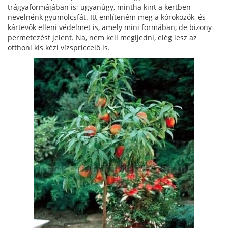
trágyaformájában is; ugyanúgy, mintha kint a kertben
nevelnénk gyümölcsfát. Itt említeném meg a kórokozók, és
kártevők elleni védelmet is, amely mini formában, de bizony
permetezést jelent. Na, nem kell megijedni, elég lesz az
otthoni kis kézi vízspriccelő is.