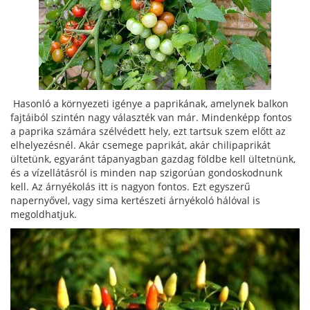
Hasonló a környezeti igénye a paprikának, amelynek balkon
fajtáiból szintén nagy választék van már. Mindenképp fontos
a paprika számára szélvédett hely, ezt tartsuk szem előtt az
elhelyezésnél. Akár csemege paprikát, akár chilipaprikát
ültetünk, egyaránt tápanyagban gazdag földbe kell ültetnünk,
és a vízellátásról is minden nap szigorúan gondoskodnunk
kell. Az árnyékolás itt is nagyon fontos. Ezt egyszerű
napernyővel, vagy sima kertészeti árnyékoló hálóval is
megoldhatjuk.