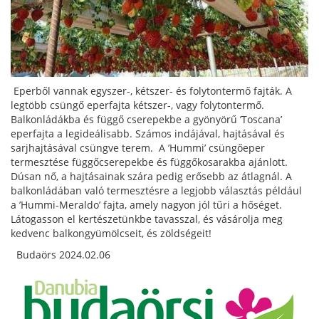
Eperből vannak egyszer-, kétszer- és folytontermő fajták. A
legtöbb csüngő eperfajta kétszer-, vagy folytontermő.
Balkonládákba és függő cserepekbe a gyönyörű ’Toscana’
eperfajta a legideálisabb. Számos indájával, hajtásával és
sarjhajtásával csüngve terem. A ’Hummi’ csüngőeper
termesztése függőcserepekbe és függőkosarakba ajánlott.
Dúsan nő, a hajtásainak szára pedig erősebb az átlagnál. A
balkonládában való termesztésre a legjobb választás például
a ’Hummi-Meraldo’ fajta, amely nagyon jól tűri a hőséget.
Látogasson el kertészetünkbe tavasszal, és vásárolja meg
kedvenc balkongyümölcseit, és zöldségeit!
Budaörs 2024.02.06