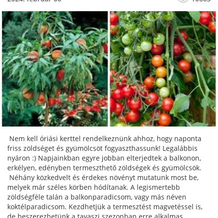
Nem kell óriási kerttel rendelkeznünk ahhoz, hogy naponta
friss zöldséget és gyümölcsöt fogyaszthassunk! Legalábbis
nyáron :) Napjainkban egyre jobban elterjedtek a balkonon,
erkélyen, edényben termeszthető zöldségek és gyümölcsök.
Néhány közkedvelt és érdekes növényt mutatunk most be,
melyek már széles körben hódítanak. A legismertebb
zöldségféle talán a balkonparadicsom, vagy más néven
koktélparadicsom. Kezdhetjük a termesztést magvetéssel is,
de beszerezhetünk a tavaszi szezonban erre alkalmas