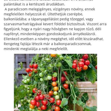
palántákat is a kertészeti árudákban.
A paradicsom melegigényes, vízigényes növény, ennek
megfelelően helyezzük el. Ültethetjük cserépbe,
balkonládába; a tápanyagellátást pedig tőzeggel, vagy
szarvasmarhatrágyával kevert földdel biztosítsuk. Viszont arra
figyeljünk, hogy a nyári nagy hőségben ne kapjon tűző, déli
napfényt, mindenképpen gondoskodjunk árnyékolásról.
Ellenkező esetben a növény megéghet, idő előtt kiszáradhat.
Rengeteg fajtája létezik már a balkonparadicsomnak,
mindenki megtalálja a neki megfelelőt.