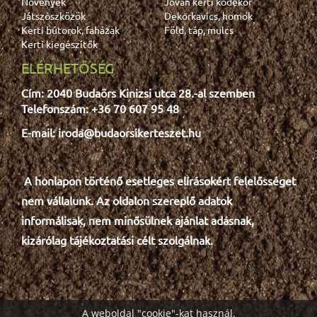
Növények
Jován kerti kődekor
Játszószközök
Dekorkavics, homok
Kerti bútorok, faházak
Föld, táp, mulcs
Kerti kiegészítők
ELÉRHETŐSÉG
Cím: 2040 Budaörs Kinizsi utca 28.-al szemben
Telefonszám: +36 70 607 95 48
E-mail: iroda@budaorsikerteszet.hu
A honlapon történő esetleges e
lír
ásokért felelősséget
nem vállalunk. Az oldalon szereplő adatok
informálisak, nem minősülnek ajánlat adásnak,
kizárólag tájékoztatási célt szolgálnak.
A weboldal "cookie"-kat használ.