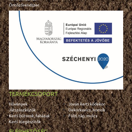
Öntözőrendszer
TERMÉKCSOPORT
Növények
Jován kerti kődekor
Játszószközök
Dekorkavics, homok
Kerti bútorok, faházak
Föld, táp, mulcs
Kerti kiegészítők
ELÉRHETŐSÉG