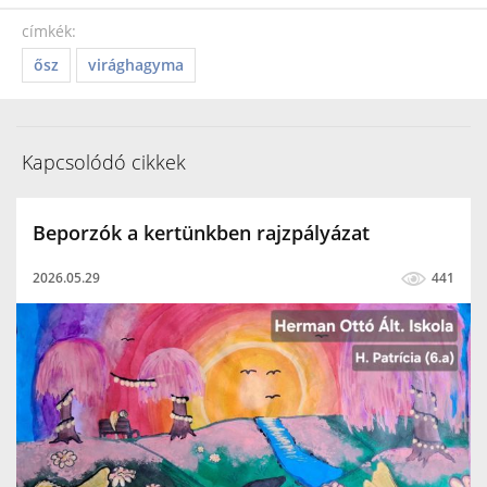
címkék:
ősz
virághagyma
Kapcsolódó cikkek
Beporzók a kertünkben rajzpályázat
2026.05.29
441